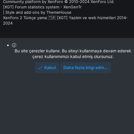
Community platform by XenForo
© 2010-2024 XenForo Ltd.
[XGT] Forum statistics system
- XenGenTr
|
Style and add-ons by ThemeHouse
XenForo 2 Türkçe yama 🇹🇷 [XGT] Yazılım ve web hizmetleri 2014-
2024
Bu site çerezler kullanır. Bu siteyi kullanmaya devam ederek
çerez kullanımımızı kabul etmiş olursunuz.
Kabul
Daha fazla bilgi edin…