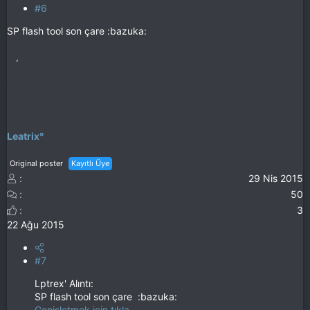
#6
SP flash tool son çare :bazuka:
Leatrix°
Original poster
Kayıtlı Üye
29 Nis 2015
50
3
22 Ağu 2015
#7
Lptrex' Alıntı:
SP flash tool son çare :bazuka:
Genişletmek için tıkla ...