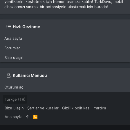
yeniliklerini keşfetmek için hemen aramıza katılın! TurkDevs, mobil
cihazlarınızı sınırsız bir potansiyele ulaştırmak için burada!
Hızlı Gezinme
Ana sayfa
Forumlar
Bize ulaşın
Kullanıcı Menüsü
Oturum aç
Türkçe (TR)
Bize ulaşın
Şartlar ve kurallar
Gizlilik politikası
Yardım
Ana sayfa
R
S
S