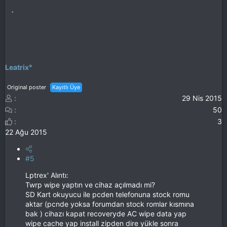
:
Leatrix°
Original poster
Kayıtlı Üye
29 Nis 2015
50
3
22 Ağu 2015
#5
Lptrex' Alıntı:
Twrp wipe yaptın ve cihaz açılmadı mi?
SD Kart okuyucu ile pcden telefonuna stock romu
aktar (pcnde yoksa forumdan stock romlar kısmına
bak ) cihazı kapat recoveryde AC wipe data yap
wipe cache yap install zipden dire yükle sonra