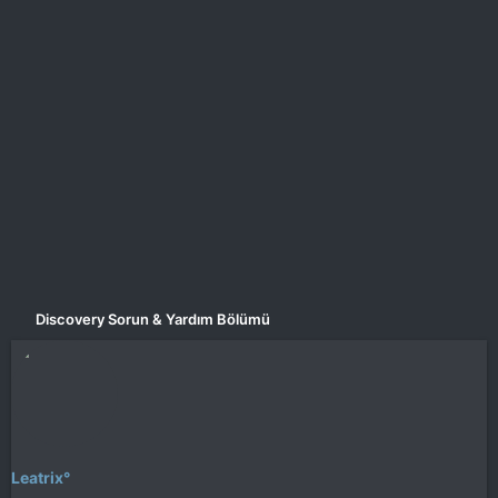
a
i
n
h
i
Discovery Sorun & Yardım Bölümü
Leatrix°