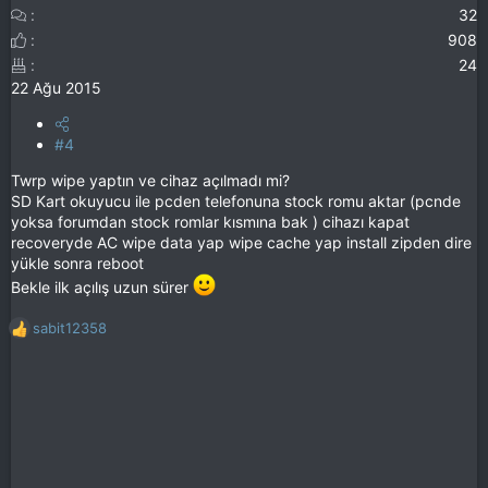
32
908
24
22 Ağu 2015
#4
Twrp wipe yaptın ve cihaz açılmadı mi?
SD Kart okuyucu ile pcden telefonuna stock romu aktar (pcnde
yoksa forumdan stock romlar kısmına bak ) cihazı kapat
recoveryde AC wipe data yap wipe cache yap install zipden dire
yükle sonra reboot
Bekle ilk açılış uzun sürer
sabit12358
T
e
p
k
i
l
e
r