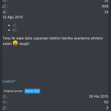
32
908
24
22 Ağu 2015
#2
Twrp ile wipe data yaparsan telefon fabrika ayarlarına sıfırlanır
zaten
:laugh:
Leatrix°
Original poster
Kayıtlı Üye
29 Nis 2015
50
3