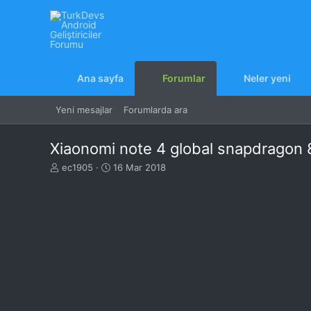
Ana sayfa
Forumlar
Neler yeni
Yeni mesajlar
Forumlarda ara
Xiaonomi note 4 global snapdragon
K
B
ec1905
16 Mar 2018
o
a
n
ş
u
l
y
a
u
n
B
g
a
ı
ş
ç
l
t
a
a
t
r