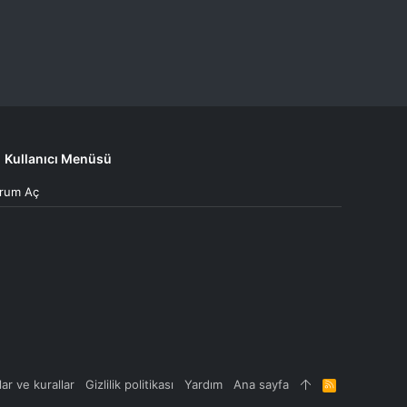
Kullanıcı Menüsü
rum Aç
lar ve kurallar
Gizlilik politikası
Yardım
Ana sayfa
R
S