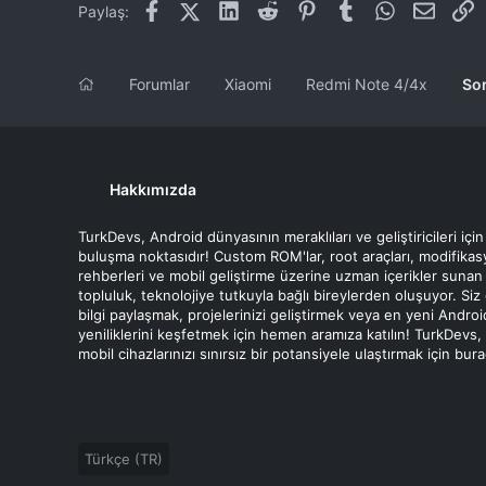
Facebook
X (Twitter)
LinkedIn
Reddit
Pinterest
Tumblr
WhatsApp
E-post
L
Paylaş:
ROM
ANDROİD MİU 7.0
Forumlar
Xiaomi
Redmi Note 4/4x
So
Hakkımızda
TurkDevs, Android dünyasının meraklıları ve geliştiricileri için
buluşma noktasıdır! Custom ROM'lar, root araçları, modifika
rehberleri ve mobil geliştirme üzerine uzman içerikler sunan
topluluk, teknolojiye tutkuyla bağlı bireylerden oluşuyor. Siz
bilgi paylaşmak, projelerinizi geliştirmek veya en yeni Androi
yeniliklerini keşfetmek için hemen aramıza katılın! TurkDevs,
mobil cihazlarınızı sınırsız bir potansiyele ulaştırmak için bur
Türkçe (TR)