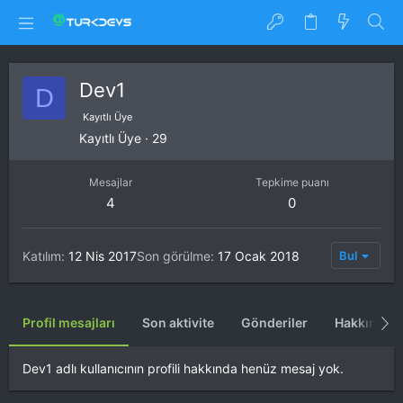
Dev1
D
Kayıtlı Üye
Kayıtlı Üye
·
29
Mesajlar
Tepkime puanı
4
0
Katılım
12 Nis 2017
Son görülme
17 Ocak 2018
Bul
Profil mesajları
Son aktivite
Gönderiler
Hakkında
Dev1 adlı kullanıcının profili hakkında henüz mesaj yok.