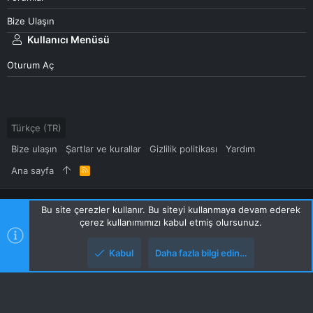
Bize Ulaşın
Kullanıcı Menüsü
Oturum Aç
Türkçe (TR)
Bize ulaşın
Şartlar ve kurallar
Gizlilik politikası
Yardım
Ana sayfa
R
S
S
Community platform by XenForo
© 2010-2024 XenForo Ltd.
Bu site çerezler kullanır. Bu siteyi kullanmaya devam ederek
[XGT] Forum statistics system
- XenGenTr
çerez kullanımımızı kabul etmiş olursunuz.
|
Style and add-ons by ThemeHouse
XenForo 2 Türkçe yama 🇹🇷 [XGT] Yazılım ve web hizmetleri 2014-
Kabul
Daha fazla bilgi edin…
2024