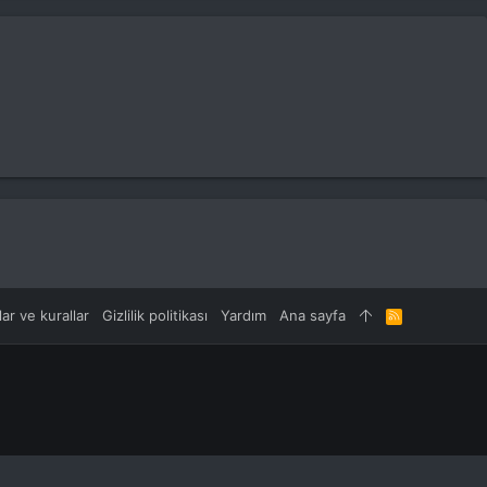
lar ve kurallar
Gizlilik politikası
Yardım
Ana sayfa
R
S
S