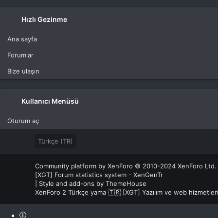
Hızlı Gezinme
Ana sayfa
Forumlar
Bize ulaşın
Kullanıcı Menüsü
Oturum aç
Türkçe (TR)
Community platform by XenForo
© 2010-2024 XenForo Ltd.
[XGT] Forum statistics system
- XenGenTr
|
Style and add-ons by ThemeHouse
XenForo 2 Türkçe yama 🇹🇷 [XGT] Yazılım ve web hizmetle