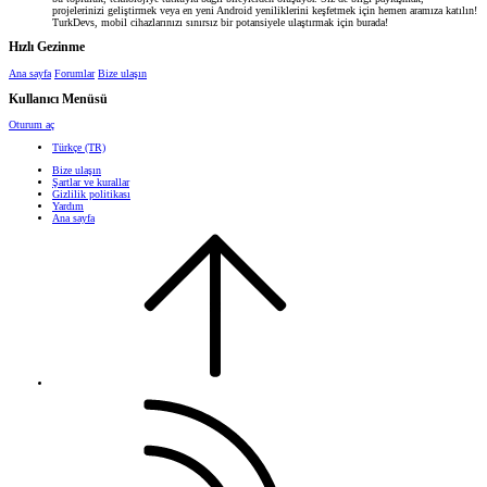
projelerinizi geliştirmek veya en yeni Android yeniliklerini keşfetmek için hemen aramıza katılın!
TurkDevs, mobil cihazlarınızı sınırsız bir potansiyele ulaştırmak için burada!
Hızlı Gezinme
Ana sayfa
Forumlar
Bize ulaşın
Kullanıcı Menüsü
Oturum aç
Türkçe (TR)
Bize ulaşın
Şartlar ve kurallar
Gizlilik politikası
Yardım
Ana sayfa