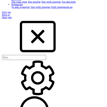
Öne çıkan içerik
Yeni mesajlar
Yeni profil mesajları
Son aktiviteler
Kullanıcılar
Şu anki ziyaretçiler
Yeni profil mesajları
Profil mesajlarında ara
Giriş yap
Kayıt ol
Neler yeni