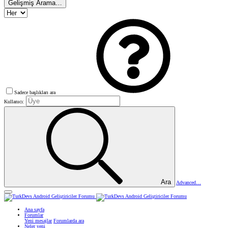
Gelişmiş Arama…
Sadece başlıkları ara
Kullanıcı:
Ara
Advanced…
Ana sayfa
Forumlar
Yeni mesajlar
Forumlarda ara
Neler yeni