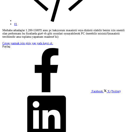
#1
Merhaba arkadaşlar 1.200-1500Tl arası pc bakıyorum masaüstü veya dizüstü olabilir benim icin onemli
olan performans bu fiyatlarda gta4 vb gibi oyunlari oynayabilecek PC önerebilir misiniz?(masaüstü
tercihimdir ama toplama yapamam maalesef ki)
Cevap yazmak için giriş yap yada kayıt ol.
Paylaş:
Facebook
X (Twitter)