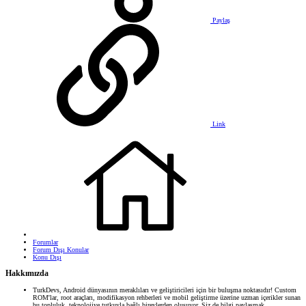
Paylaş
Link
Forumlar
Forum Dışı Konular
Konu Dışı
Hakkımızda
TurkDevs, Android dünyasının meraklıları ve geliştiricileri için bir buluşma noktasıdır! Custom
ROM'lar, root araçları, modifikasyon rehberleri ve mobil geliştirme üzerine uzman içerikler sunan
bu topluluk, teknolojiye tutkuyla bağlı bireylerden oluşuyor. Siz de bilgi paylaşmak,