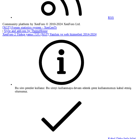
RSS
Community platform by XenForo
© 2010-2024 XenForo Ltd.
[XGT] Forum statistics system
- XenGenTr
|
Style and add-ons by ThemeHouse
XenForo 2 Türkçe yama 🇹🇷 [XGT] Yazılım ve web hizmetleri 2014-2024
Bu site çerezler kullanır. Bu siteyi kullanmaya devam ederek çerez kullanımımızı kabul etmiş
olursunuz.
Kabul
Daha fazla bilgi