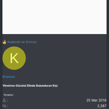
Asderdd
ve
Kronos
T
e
K
p
k
i
l
e
r
Kronos
:
Yönetme Gücünü Elinde Bulunduran Kişi
Yönetici
25 Mar 2016
2,387