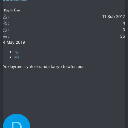
Kayıtlı Üye
11 Şub 2017
4
0
35
4 May 2019
#4
Yukluyrum sıyah ekranda kalıyo telwfon euı
D