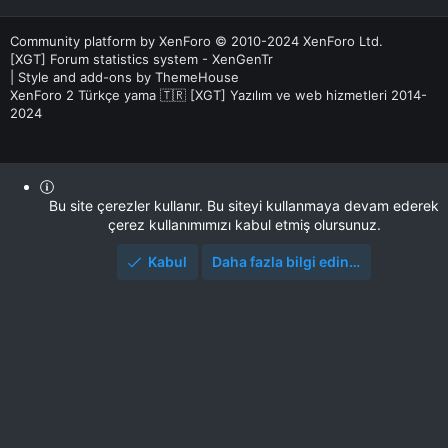
S
S
Community platform by XenForo
© 2010-2024 XenForo Ltd.
[XGT] Forum statistics system
- XenGenTr
|
Style and add-ons by ThemeHouse
XenForo 2 Türkçe yama 🇹🇷 [XGT] Yazılım ve web hizmetleri 2014-
2024
Bu site çerezler kullanır. Bu siteyi kullanmaya devam ederek
çerez kullanımımızı kabul etmiş olursunuz.
Kabul
Daha fazla bilgi edin…