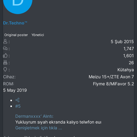
Dr.Techno™
Original poster
Yönetici
5 Şub 2015
1,747
1,601
26
Kütahya
Cihaz
Meizu 15+/ZTE Axon 7
ROM
Flyme 8/MiFavor 5.2
5 May 2019
#5
Dermanxxxx' Alıntı:
Yukluyrum sıyah ekranda kalıyo telwfon euı
Genişletmek için tıkla ...