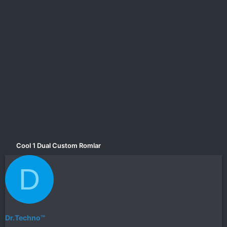
a
i
n
h
i
Cool 1 Dual Custom Romlar
D
Dr.Techno™