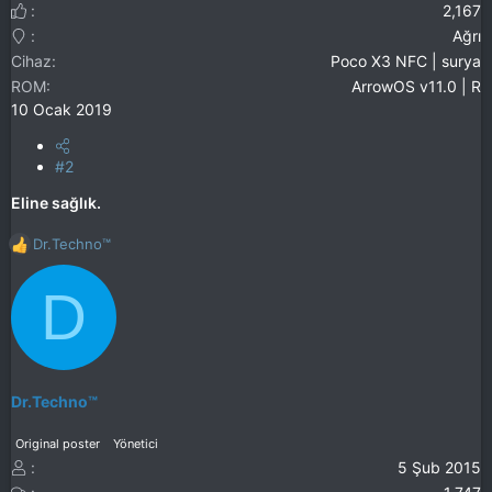
2,167
Ağrı
Cihaz
Poco X3 NFC | surya
ROM
ArrowOS v11.0 | R
10 Ocak 2019
#2
Eline sağlık.
Dr.Techno™
T
e
D
p
k
i
l
e
r
Dr.Techno™
:
Original poster
Yönetici
5 Şub 2015