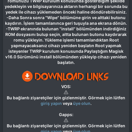
romunuzu TWRP kurulum konusunda gösterdiğim şekilde
yedekleyin ve bilgisayarınıza aktarın herhangi bir sorunda bu
yedek ile cihazı yüklemeden önceki haline döndürebilirsiniz.
-Daha Sonra sonra "Wipe" bölümüne girin ve alttaki butonu
kaydırın. İşlem tamamlanınca geri tuşuyla ana ekrana dönün.
-TWRP ekranında bulunan "install" bölümünden indirdiğiniz
ROM dosyasını bulup seçin, altta bulunan butonu kaydırarak
romu yükleyin. Yükleme işlemi tamamlandıktan Root
yapmayacaksanız cihazı yeniden başlatın Root yapmak
isteyenler TWRP kurulum konusunda Paylaştığım Magisk
v16.0 Sürümünü install bölümünden yükleyip cihazı yeniden
başlatın.
VOS:
Bu bağlantı ziyaretçiler için gizlenmiştir. Görmek için lütfen
giriş yapın
veya
üye olun
.
Gapps:
Bu bağlantı ziyaretçiler için gizlenmiştir. Görmek için lütfen
giriş yapın
veya
üye olun
.