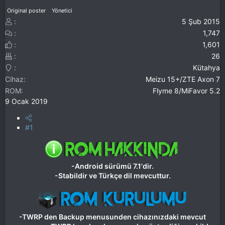
Original poster
Yönetici
5 Şub 2015
1,747
1,601
26
Kütahya
Cihaz
Meizu 15+/ZTE Axon 7
ROM
Flyme 8/MiFavor 5.2
9 Ocak 2019
#1
-Android sürümü 7.1'dir.
-Stabildir ve Türkçe dil mevcuttur.
-TWRP den Backup menusunden cihazınızdaki mevcut