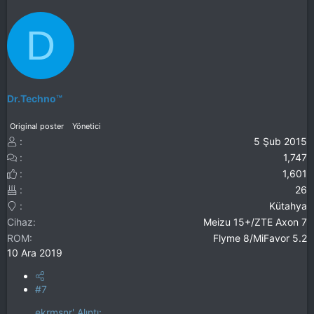
D
Dr.Techno™
Original poster
Yönetici
5 Şub 2015
1,747
1,601
26
Kütahya
Cihaz
Meizu 15+/ZTE Axon 7
ROM
Flyme 8/MiFavor 5.2
10 Ara 2019
#7
ekrmsnr' Alıntı: