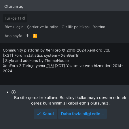
Oturum aç
Türkçe (TR)
Bize ulaşın
Şartlar ve kurallar
Gizlilik politikası
Yardım
Ana sayfa
R
S
S
Community platform by XenForo
© 2010-2024 XenForo Ltd.
[XGT] Forum statistics system
- XenGenTr
|
Style and add-ons by ThemeHouse
XenForo 2 Türkçe yama 🇹🇷 [XGT] Yazılım ve web hizmetleri 2014-
2024
Bu site çerezler kullanır. Bu siteyi kullanmaya devam ederek
çerez kullanımımızı kabul etmiş olursunuz.
Kabul
Daha fazla bilgi edin…