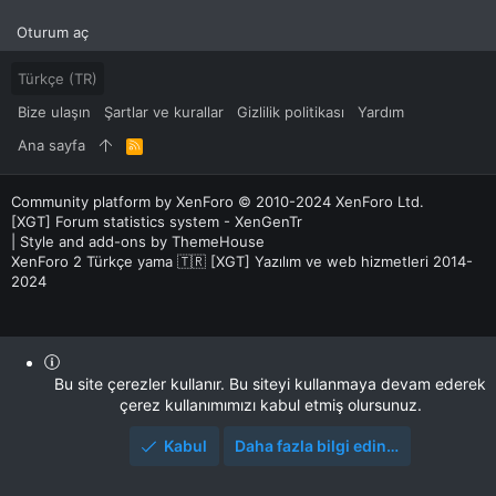
Oturum aç
Türkçe (TR)
Bize ulaşın
Şartlar ve kurallar
Gizlilik politikası
Yardım
Ana sayfa
R
S
S
Community platform by XenForo
© 2010-2024 XenForo Ltd.
[XGT] Forum statistics system
- XenGenTr
|
Style and add-ons by ThemeHouse
XenForo 2 Türkçe yama 🇹🇷 [XGT] Yazılım ve web hizmetleri 2014-
2024
Bu site çerezler kullanır. Bu siteyi kullanmaya devam ederek
çerez kullanımımızı kabul etmiş olursunuz.
Kabul
Daha fazla bilgi edin…