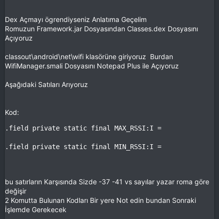
Dex Açmayı ögrendiyseniz Anlatıma Geçelim
Romuzun Framework.jar Dosyasından Classes.dex Dosyasını
Açıyoruz
classout\android\net\wifi klasörüne giriyoruz Burdan
WifiManager.smali Dosyasını Notepad Plus ile Açıyoruz
Aşağıdaki Satıları Arıyoruz
Kod:
.field private static final MAX_RSSI:I =

.field private static final MIN_RSSI:I =
bu satırların Karşısında Sizde -37 -41 vs sayılar yazar roma göre
değişir
2 Komutta Bulunan Kodları Bir yere Not edin bundan Sonraki
İşlemde Gerekecek