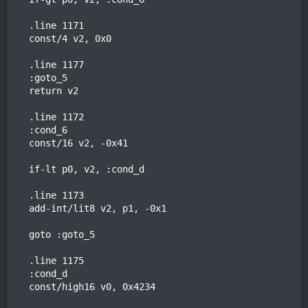
    .line 1171

    const/4 v2, 0x0

    .line 1177

    :goto_5

    return v2

    .line 1172

    :cond_6

    const/16 v2, -0x41

    if-lt p0, v2, :cond_d

    .line 1173

    add-int/lit8 v2, p1, -0x1

    goto :goto_5

    .line 1175

    :cond_d

    const/high16 v0, 0x4234
