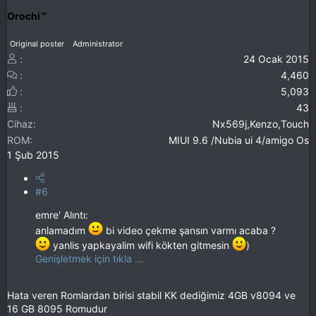
Orochi™
Original poster
Administrator
24 Ocak 2015
4,460
5,093
43
Cihaz
Nx569j,Kenzo,Touch
ROM
MIUI 9.6 /Nubia ui 4/amigo Os
1 Şub 2015
#6
emre' Alıntı:
anlamadım
bi video çekme şansın varmı acaba ?
yanlis yapkayalim wifi kökten gitmesin
)
Genişletmek için tıkla ...
Hata veren Romlardan birisi stabil KK dediğimiz 4GB v8094 ve
16 GB 8095 Romudur