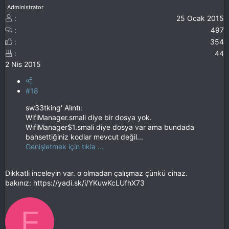
Administrator
25 Ocak 2015
497
354
44
2 Nis 2015
#18
sw33tking' Alıntı:
WifiManager.smali diye bir dosya yok.
WifiManager$1.smali diye dosya var ama bundada
bahsettiğiniz kodlar mevcut değil...
Genişletmek için tıkla ...
Dikkatli inceleyin var. o olmadan çalışmaz çünkü cihaz.
bakınız: https://yadi.sk/i/YKuwKcLUfhX73
F