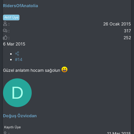
RidersOfAnatolia
Aktif Üye
26 Ocak 2015
317
252
6 Mar 2015
#14
Güzel anlatım hocam sağolun
D
Doğuş Özvicdan
Kayıtlı Üye
11 Mar 2015