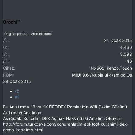
Orochi™
Original poster
Administrator
24 Ocak 2015
4,460
5,093
43
Cihaz
Nx569j,Kenzo,Touch
ROM
MIUI 9.6 /Nubia ui 4/amigo Os
29 Ocak 2015
#1
Bu Anlatımda JB ve KK DEODEX Romlar için Wifi Çekim Gücünü
Arttırmayı Anlatıcam
Aşağıdaki Konudan DEX Açmak Hakkındaki Anlatımı Okuyun
http://forum.turkdevs.com/konu-anlatim-apktool-kullanimi-dex-
acma-kapatma.html