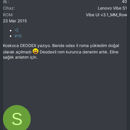
40
Cihaz
Lenovo Vibe S1
ROM
Vibe UI v3.1_MM_Row
23 Mar 2015
#16
Koskoca DEODEX yazıyo. Bende odex li roma yükledim doğal
olarak açılmadı
Deodexli rom kurunca denerim artık. Eline
sağlık anlatım için.
S