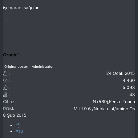
işe yaradı sağolun
Orochi™
Original poster
Administrator
24 Ocak 2015
4,460
5,093
43
Cihaz
Nx569j,Kenzo,Touch
ROM
MIUI 9.6 /Nubia ui 4/amigo Os
8 Şub 2015
#13