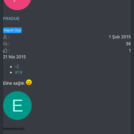
FR4GUE
Kayıtlı Üye
1 Şub 2015
36
1
21 Nis 2015
#19
Eline sağlık
E
emreturan