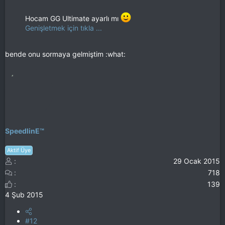
Hocam GG Ultimate ayarlı mı
Genişletmek için tıkla ...
bende onu sormaya gelmiştim :what:
SpeedlinE™
Aktif Üye
29 Ocak 2015
718
139
4 Şub 2015
#12