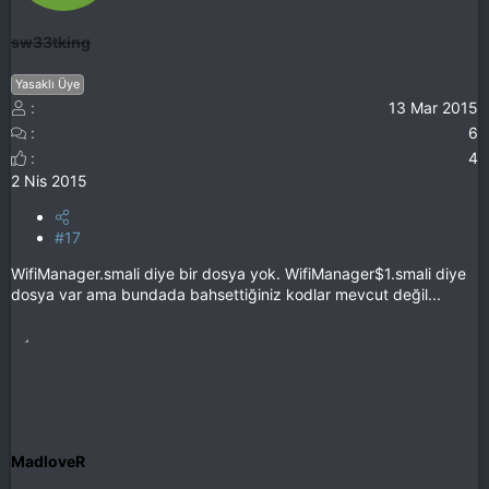
sw33tking
Yasaklı Üye
13 Mar 2015
6
4
2 Nis 2015
#17
WifiManager.smali diye bir dosya yok. WifiManager$1.smali diye
dosya var ama bundada bahsettiğiniz kodlar mevcut değil...
MadloveR