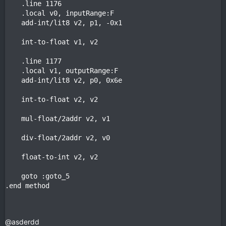
    .line 1176

    .local v0, inputRange:F

    add-int/lit8 v2, p1, -0x1

    int-to-float v1, v2

    .line 1177

    .local v1, outputRange:F

    add-int/lit8 v2, p0, 0x6e

    int-to-float v2, v2

    mul-float/2addr v2, v1

    div-float/2addr v2, v0

    float-to-int v2, v2

    goto :goto_5

.end method
@asderdd