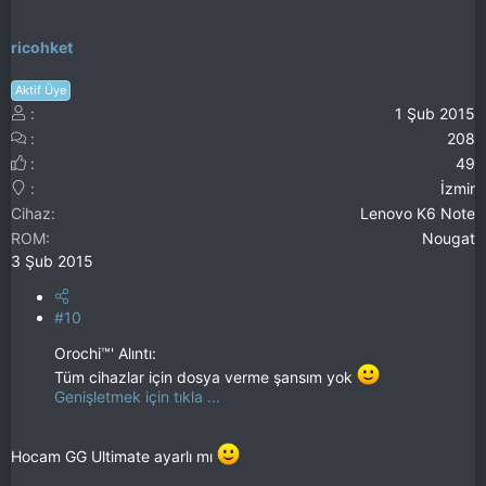
ricohket
Aktif Üye
1 Şub 2015
208
49
İzmir
Cihaz
Lenovo K6 Note
ROM
Nougat
3 Şub 2015
#10
Orochi™' Alıntı:
Tüm cihazlar için dosya verme şansım yok
Genişletmek için tıkla ...
Hocam GG Ultimate ayarlı mı