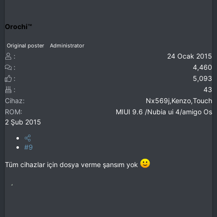
Orochi™
Original poster
Administrator
24 Ocak 2015
4,460
5,093
43
Cihaz
Nx569j,Kenzo,Touch
ROM
MIUI 9.6 /Nubia ui 4/amigo Os
2 Şub 2015
#9
Tüm cihazlar için dosya verme şansım yok