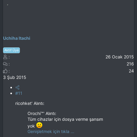
Uchiha Itachi
Aktif Üye
26 Ocak 2015
216
24
3 Şub 2015
#11
ricohket' Alıntı:
Orochi™' Alıntı:
Tüm cihazlar için dosya verme şansım
yok
Genişletmek için tıkla ...