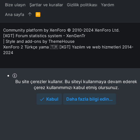
Bize ulaşın
Şartlar ve kurallar
Gizlilik politikası
Yardım
Ana sayfa
R
S
S
Community platform by XenForo
© 2010-2024 XenForo Ltd.
[XGT] Forum statistics system
- XenGenTr
|
Style and add-ons by ThemeHouse
XenForo 2 Türkçe yama 🇹🇷 [XGT] Yazılım ve web hizmetleri 2014-
2024
Bu site çerezler kullanır. Bu siteyi kullanmaya devam ederek
çerez kullanımımızı kabul etmiş olursunuz.
Kabul
Daha fazla bilgi edin…