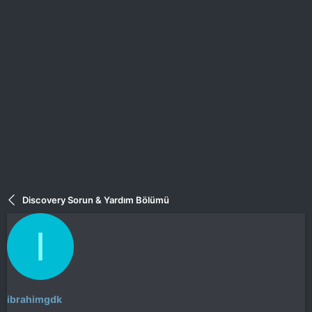
a
i
n
h
i
Discovery Sorun & Yardım Bölümü
I
ibrahimgdk