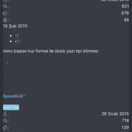
651
678
46
16 Şub 2015
#2
romu baştan kur format ile stock yazı tipi dönmez
SpeedlinE™
Aktif Üye
29 Ocak 2015
718
139