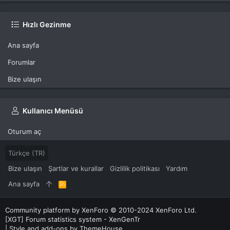
Hızlı Gezinme
Ana sayfa
Forumlar
Bize ulaşın
Kullanıcı Menüsü
Oturum aç
Türkçe (TR)
Bize ulaşın
Şartlar ve kurallar
Gizlilik politikası
Yardım
Ana sayfa
R
S
S
Community platform by XenForo
© 2010-2024 XenForo Ltd.
[XGT] Forum statistics system
- XenGenTr
|
Style and add-ons by ThemeHouse