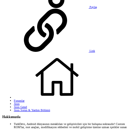
Paylaş
Link
Forumlar
Asus
Asus Genel
Asus Sorun & Yardım Bölümü
Hakkımızda
TurkDevs, Android dünyasının meraklıları ve geliştiricileri için bir buluşma noktasıdır! Custom
ROM'lar, root araçları, modifikasyon rehberleri ve mobil geliştirme üzerine uzman içerikler sunan