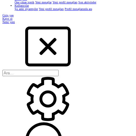
Öne çıkan içerik
Yeni mesajlar
Yeni profil mesajları
Son aktiviteler
Kullanıcılar
Şu anki ziyaretçiler
Yeni profil mesajları
Profil mesajlarında ara
Giriş yap
Kayıt ol
Neler yeni