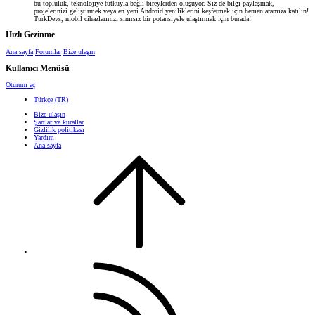
bu topluluk, teknolojiye tutkuyla bağlı bireylerden oluşuyor. Siz de bilgi paylaşmak,
projelerinizi geliştirmek veya en yeni Android yeniliklerini keşfetmek için hemen aramıza katılın!
TurkDevs, mobil cihazlarınızı sınırsız bir potansiyele ulaştırmak için burada!
Hızlı Gezinme
Ana sayfa
Forumlar
Bize ulaşın
Kullanıcı Menüsü
Oturum aç
Türkçe (TR)
Bize ulaşın
Şartlar ve kurallar
Gizlilik politikası
Yardım
Ana sayfa