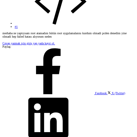
#1
merhaba ne yaptıysam root atamadım bütün root uygulamalarını kurdum olmadi pcden denedim yine
olmadi hep failed hatası alıyorum neden
Cevap yazmak için giriş yap yada kayıt ol.
Paylaş:
Facebook
X (Twitter)