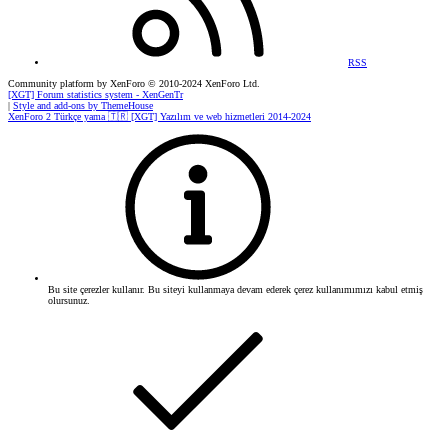
RSS
Community platform by XenForo
© 2010-2024 XenForo Ltd.
[XGT] Forum statistics system
- XenGenTr
|
Style and add-ons by ThemeHouse
XenForo 2 Türkçe yama 🇹🇷 [XGT] Yazılım ve web hizmetleri 2014-2024
Bu site çerezler kullanır. Bu siteyi kullanmaya devam ederek çerez kullanımımızı kabul etmiş
olursunuz.