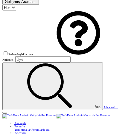
Gelişmiş Arama…
Sadece başlıkları ara
Kullanıcı:
Ara
Advanced…
Ana sayfa
Forumlar
Yeni mesajlar
Forumlarda ara
Neler yeni