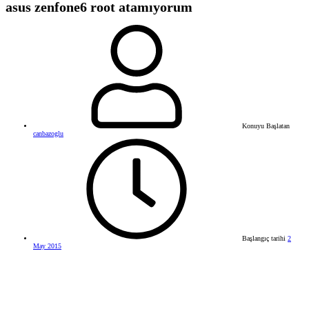
asus zenfone6 root atamıyorum
Konuyu Başlatan
canbazoglu
Başlangıç tarihi
2
May 2015