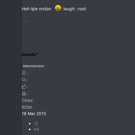
Heh işte ondan
:laugh: :rool:
Orochi™
Administrator
Cihaz
ROM
16 Mar 2015
#4