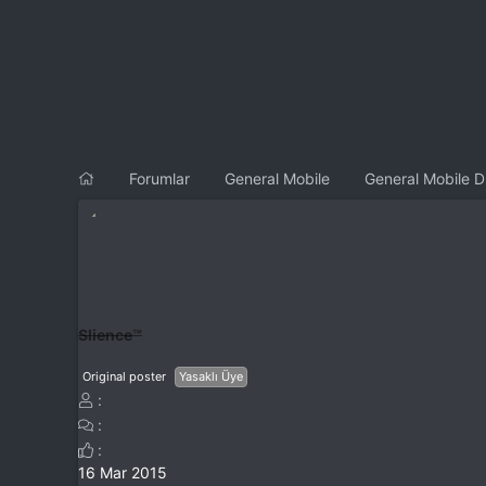
l
t
a
a
t
r
a
i
n
h
i
Forumlar
General Mobile
General Mobile D
Slience™
Original poster
Yasaklı Üye
16 Mar 2015