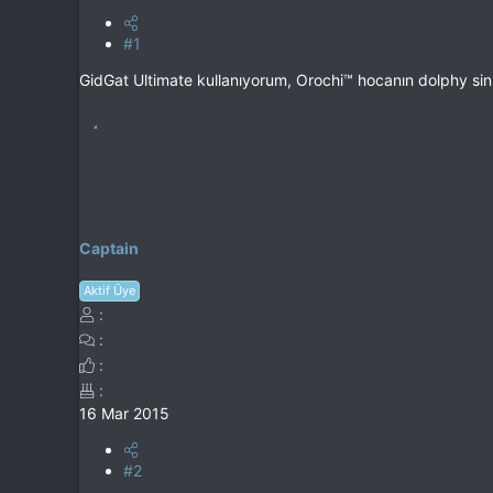
#1
GidGat Ultimate kullanıyorum, Orochi™ hocanın dolphy si
Captain
Aktif Üye
16 Mar 2015
#2