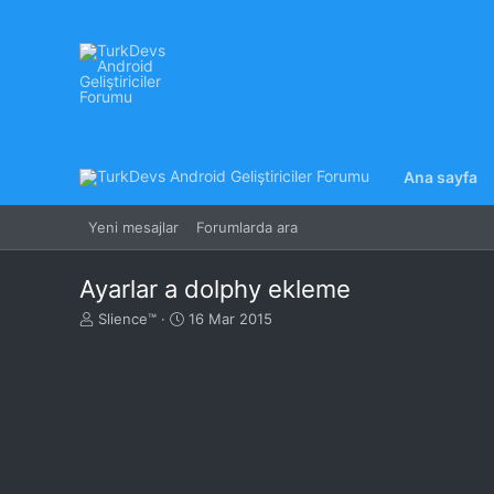
Ana sayfa
Yeni mesajlar
Forumlarda ara
Ayarlar a dolphy ekleme
K
B
Slience™
16 Mar 2015
o
a
n
ş
u
l
y
a
u
n
B
g
a
ı
ş
ç