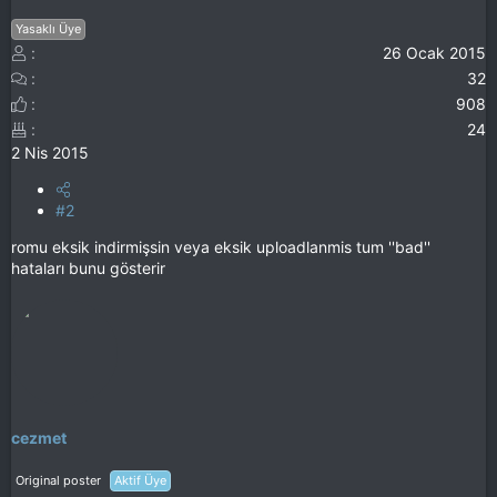
Yasaklı Üye
26 Ocak 2015
32
908
24
2 Nis 2015
#2
romu eksik indirmişsin veya eksik uploadlanmis tum ''bad''
hataları bunu gösterir
cezmet
Original poster
Aktif Üye