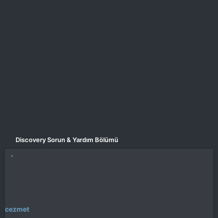
a
i
n
h
i
Discovery Sorun & Yardım Bölümü
cezmet