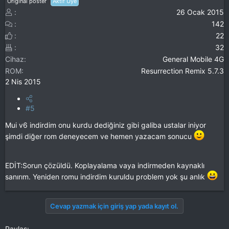
Original poster
Aktif Üye
26 Ocak 2015
142
22
32
Cihaz
General Mobile 4G
ROM
Resurrection Remix 5.7.3
2 Nis 2015
#5
Mui v6 indirdim onu kurdu dediğiniz gibi galiba ustalar iniyor
şimdi diğer rom deneyecem ve hemen yazacam sonucu
EDİT:Sorun çözüldü. Koplayalama vaya indirmeden kaynaklı
sanırım. Yeniden romu indirdim kuruldu problem yok şu anlık
Cevap yazmak için giriş yap yada kayıt ol.
Paylaş: