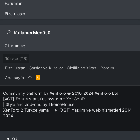
Forumlar
Bize ulaşın
Kullanıcı Menüsü
Oturum aç
Türkçe (TR)
Bize ulaşın
Şartlar ve kurallar
Gizlilik politikası
Yardım
Ana sayfa
R
S
S
Community platform by XenForo
© 2010-2024 XenForo Ltd.
[XGT] Forum statistics system
- XenGenTr
|
Style and add-ons by ThemeHouse
XenForo 2 Türkçe yama 🇹🇷 [XGT] Yazılım ve web hizmetleri 2014-
2024