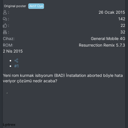
Original poster
Aktif Üye
26 Ocak 2015
142
22
32
Cihaz
General Mobile 4G
ROM
Resurrection Remix 5.7.3
2 Nis 2015
#1
Yeni rom kurmak isitıyorum (BAD) İnstallation aborted böyle hata
veriyor çözümü nedir acaba?
Lptrex