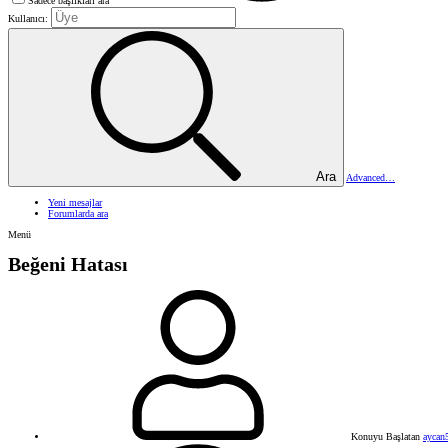
Sadece başlıkları ara
Kullanıcı:
Ara
Advanced…
Yeni mesajlar
Forumlarda ara
Menü
Beğeni Hatası
Konuyu Başlatan
aycan