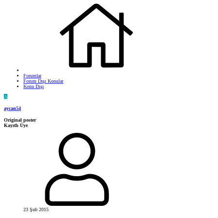
Forumlar
Forum Dışı Konular
Konu Dışı
A
aycan54
Original poster
Kayıtlı Üye
23 Şub 2015