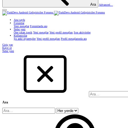
Ara
Advanced…
Ana sayfa
Forumlar
Yeni mesajlar
Forumlarda ara
Neler yeni
Öne çıkan içerik
Yeni mesajlar
Yeni profil mesajları
Son aktiviteler
Kullanıcılar
Şu anki ziyaretçiler
Yeni profil mesajları
Profil mesajlarında ara
Giriş yap
Kayıt ol
Neler yeni
Ara