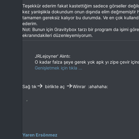
Teşekkür ederim fakat kastettiğim sadece görseller değildi a
kez yanlışlıkla dokundum onun dışında elim değmemiştir 
tamamen gereksiz kalıyor bu durumda. Ve en çok kullandığ
ederim.
Not: Bunun için Gravitybox tarzı bir program da işimi göre
ekranındakileri düzenleyemiyorum.
JRLejoyner' Alıntı:
O kadar falza şeye gerek yok apk yı zipe çevir için
Genişletmek için tıkla ...
→
→
Sağ tık
birlikte aç
Winrar :ahahaha:
Yaren Ersönmez