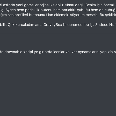
slında yani görseller orjinal kalabilir sıkıntı değil. Benim için öneml
hiç. Ayrıca hem parlaklık butonu hem parlaklık çubuğu hem de çubuğu
ım ses profilleri butonunu filan eklemek istiyorum mesela. Bu şekild
bilir. Çok kurcaladım ama GravityBox beceremedi bu işi. Sadece Hızlı A
de drawnable xhdpi ye gir orda iconlar vs. var oynamalarını yap zip s