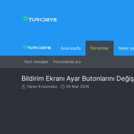
Ana sayfa
Forumlar
Neler y
Yeni mesajlar
Forumlarda ara
Bildirim Ekranı Ayar Butonlarını Deği
K
B
Yaren Ersönmez
29 Mar 2015
o
a
n
ş
u
l
y
a
u
n
B
g
a
ı
ş
ç