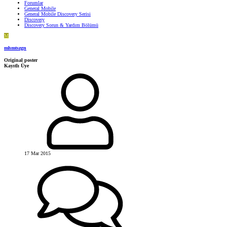
Forumlar
General Mobile
General Mobile Discovery Serisi
Discovery
Discovery Sorun & Yardım Bölümü
M
mhmtszgn
Original poster
Kayıtlı Üye
17 Mar 2015