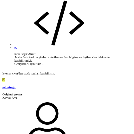
#2
mhmtszgn' Alıntı:
Acaba flash tool ile yükleyin denilen romları bilgisayara bağlamadan telefondan
kurabilir miyiz
Genişletmek için tıkla ...
İstersen cwm'den stock romları kurabilirsin.
M
mhmtszgn
Original poster
Kayıtlı Üye