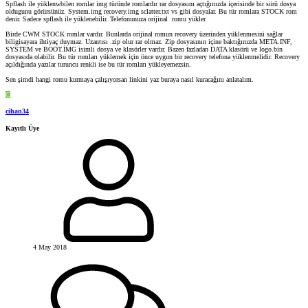
Spflash ile yüklenwbilen romlar img türünde romlardır rar dosyasını açtığınızda içerisinde bir sürü dosya
oldugunu görürsünüz. System.img recovery.img sclatter.txt vs gibi dosyalar. Bu tür romlara STOCK rom
denir. Sadece spflash ile yüklenebilir. Telefonunuza orijinal romu yükler.
Birde CWM STOCK romlar vardır. Bunlarda orijinal romun recovery üzerinden yüklenmesini sağlar
biligisayara ihtiyaç duymaz. Uzantısı .zip olur rar olmaz. Zip dosyasının içine baktığınızda META.INF,
SYSTEM ve BOOT.İMG isimli dosya ve klasörler vardır. Bazen fazladan DATA klasörü ve logo.bin
dosyasıda olabilir. Bu tür romları yüklemek için önce uygun bir recovery telefona yüklenmelidir. Recovery
açıldığında yazılar turuncu renkli ise bu tür romları yükleyemezsin.
Sen şimdi hangi romu kurmaya çalışıyorsan linkini yaz buraya nasıl kuracağını anlatalım.
C
cihan34
Kayıtlı Üye
4 May 2018