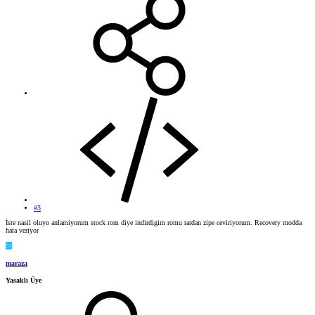
#3
İste nasil oluyo anlamiyorum stock rom diye indirdigim romu rardan zipe ceviriyorum. Recovery modda
hata veriyor
M
maraza
Yasaklı Üye