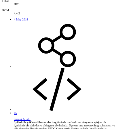
Cihaz
HTC
ROM
4.4.2
4 May 2018
#5
maraza' Alıntı:
Spflash ile yüklenwbilen romlar img türünde romlardır rar dosyasını açtığınızda
içerisinde bir sürü dosya oldugunu görürsünüz. System.img recovery.img sclatter.txt vs
gibi dosyalar. Bu tür romlara STOCK rom denir. Sadece spflash ile yüklenebilir.