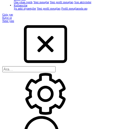
Öne çıkan içerik
Yeni mesajlar
Yeni profil mesajları
Son aktiviteler
Kullanıcılar
Şu anki ziyaretçiler
Yeni profil mesajları
Profil mesajlarında ara
Giriş yap
Kayıt ol
Neler yeni