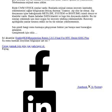
Telefonunuza orijinal romu yükler.
Birde CWM STOCK romlar vardır. Bunlarda orijinal romun recovery üzerinden
yüklenmesini sağlar biligisayara ihtiyaç duymaz. Uzantısı .zip olur rar olmaz. Zip
dosyasının içine baktığınızda META.INF, SYSTEM ve BOOT.İMG isimli dosya ve
klasörler vardır. Bazen fazladan DATA klasörü ve logo.bin dosyasıda olabilir. Bu tür
romları yüklemek için önce uygun bir recovery telefona yüklenmelidir. Recovery
açıldığında yazılar turuncu renkli ise bu tür romları yükleyemezsin.
Sen şimdi hangi romu kurmaya çalışıyorsan linkini yaz buraya nasıl kuracağını
anlatalım.
Genişletmek için tıkla ...
Iyi aksamlar
(Stable)(R36)Resurrection Remix 5.8.5 Final For HTC Desire 820G Plus
Su romu kurmak istiyorum bilgisayar sart mi ?
Cevap yazmak için giriş yap yada kayıt ol.
Paylaş:
Facebook
X (Twitter)