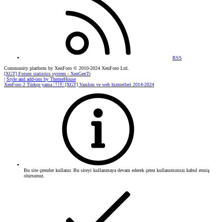
RSS
Community platform by XenForo
© 2010-2024 XenForo Ltd.
[XGT] Forum statistics system
- XenGenTr
|
Style and add-ons by ThemeHouse
XenForo 2 Türkçe yama 🇹🇷 [XGT] Yazılım ve web hizmetleri 2014-2024
Bu site çerezler kullanır. Bu siteyi kullanmaya devam ederek çerez kullanımımızı kabul etmiş
olursunuz.