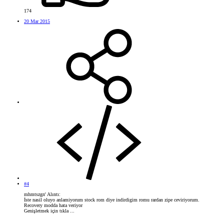
174
20 Mar 2015
#4
mhmtszgn' Alıntı:
İste nasil oluyo anlamiyorum stock rom diye indirdigim romu rardan zipe ceviriyorum.
Recovery modda hata veriyor
Genişletmek için tıkla ...