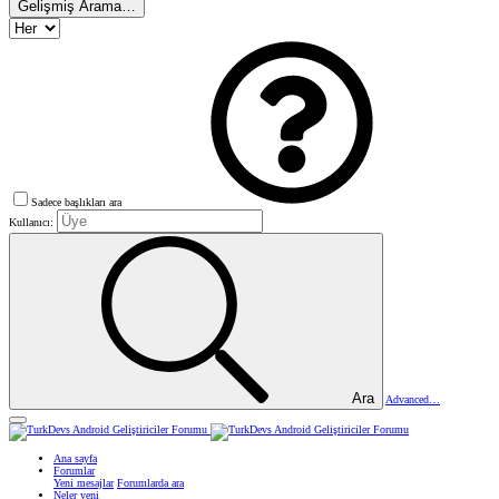
Gelişmiş Arama…
Sadece başlıkları ara
Kullanıcı:
Ara
Advanced…
Ana sayfa
Forumlar
Yeni mesajlar
Forumlarda ara
Neler yeni