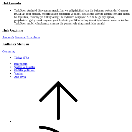
Hakkımızda
TurkDevs, Android dünyasının meraklıları ve geliştiricileri için bir buluşma noktasıdır! Custom
ROM'lar, root araçları, modifikasyon rehberleri ve mobil geliştirme üzerine uzman içerikler sunan
bu topluluk, teknolojiye tutkuyla bağlı bireylerden oluşuyor. Siz de bilgi paylaşmak,
projelerinizi geliştirmek veya en yeni Android yeniliklerini keşfetmek için hemen aramıza katılın!
TurkDevs, mobil cihazlarınızı sınırsız bir potansiyele ulaştırmak için burada!
Hızlı Gezinme
Ana sayfa
Forumlar
Bize ulaşın
Kullanıcı Menüsü
Oturum aç
Türkçe (TR)
Bize ulaşın
Şartlar ve kurallar
Gizlilik politikası
Yardım
Ana sayfa