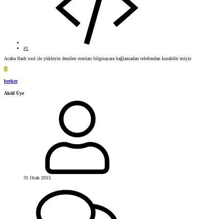
#1
Acaba flash tool ile yükleyin denilen romları bilgisayara bağlamadan telefondan kurabilir miyiz
B
berker
Aktif Üye
31 Ocak 2015