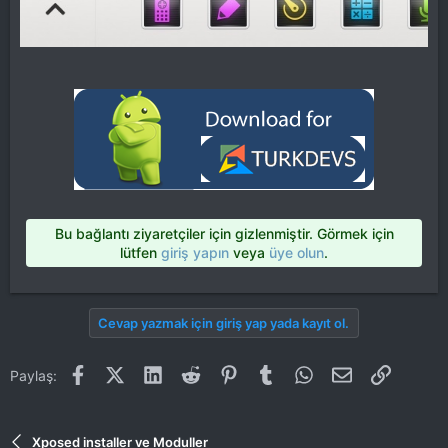
Bu bağlantı ziyaretçiler için gizlenmiştir. Görmek için
lütfen
giriş yapın
veya
üye olun
.
Cevap yazmak için giriş yap yada kayıt ol.
Facebook
X (Twitter)
LinkedIn
Reddit
Pinterest
Tumblr
WhatsApp
E-posta
Link
Paylaş:
Xposed installer ve Moduller