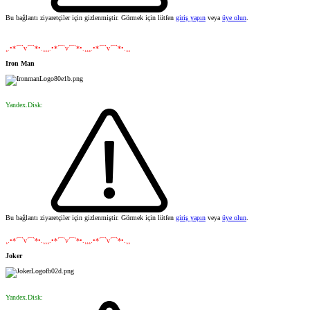
Bu bağlantı ziyaretçiler için gizlenmiştir. Görmek için lütfen
giriş yapın
veya
üye olun
.
¸.•*´¯`v´¯`*•.¸¸¸.•*´¯`v´¯`*•.¸¸¸.•*´¯`v´¯`*•.¸¸
Iron Man
Yandex.Disk:
Bu bağlantı ziyaretçiler için gizlenmiştir. Görmek için lütfen
giriş yapın
veya
üye olun
.
¸.•*´¯`v´¯`*•.¸¸¸.•*´¯`v´¯`*•.¸¸¸.•*´¯`v´¯`*•.¸¸
Joker
Yandex.Disk: