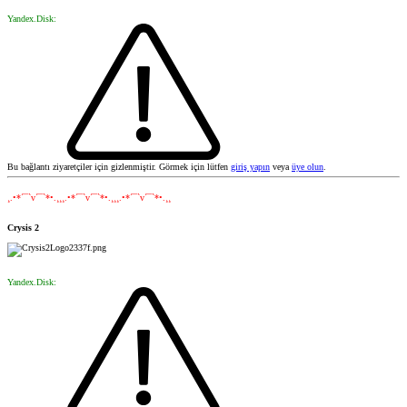
Yandex.Disk:
Bu bağlantı ziyaretçiler için gizlenmiştir. Görmek için lütfen
giriş yapın
veya
üye olun
.
¸.•*´¯`v´¯`*•.¸¸¸.•*´¯`v´¯`*•.¸¸¸.•*´¯`v´¯`*•.¸¸
Crysis 2
Yandex.Disk: