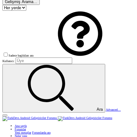
Gelişmiş Arama…
Sadece başlıkları ara
Kullanıcı:
Ara
Advanced…
Ana sayfa
Forumlar
Yeni mesajlar
Forumlarda ara
Neler yeni