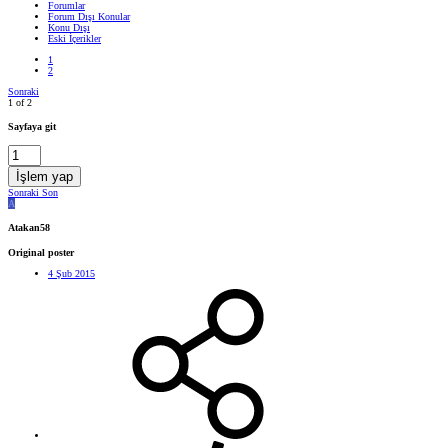
Forumlar
Forum Dışı Konular
Konu Dışı
Eski İçerikler
1
2
Sonraki
1 of 2
Sayfaya git
İşlem yap
Sonraki
Son
A
Atakan58
Original poster
4 Şub 2015