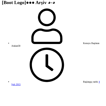
[Boot Logo]●●● Arşiv ◕-◕
Konuyu Başlatan
Atakan58
Başlangıç tarihi
4
Şub 2015