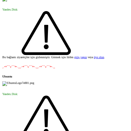
Yandex.Disk:
Bu bağlantı ziyaretçiler için gizlenmiştir. Görmek için lütfen
giriş yapın
veya
üye olun
.
¸.•*´¯`v´¯`*•.¸¸¸.•*´¯`v´¯`*•.¸¸¸.•*´¯`v´¯`*•.¸¸
Ubuntu
Yandex.Disk: