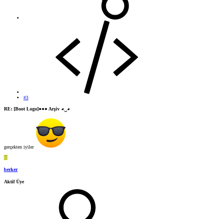
#3
RE: [Boot Logo]●●● Arşiv ◕‿◕
gerçekten iyiler
B
berker
Aktif Üye