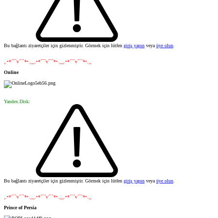
Bu bağlantı ziyaretçiler için gizlenmiştir. Görmek için lütfen
giriş yapın
veya
üye olun
.
¸.•*´¯`v´¯`*•.¸¸¸.•*´¯`v´¯`*•.¸¸¸.•*´¯`v´¯`*•.¸¸
Online
Yandex.Disk:
Bu bağlantı ziyaretçiler için gizlenmiştir. Görmek için lütfen
giriş yapın
veya
üye olun
.
¸.•*´¯`v´¯`*•.¸¸¸.•*´¯`v´¯`*•.¸¸¸.•*´¯`v´¯`*•.¸¸
Prince of Persia