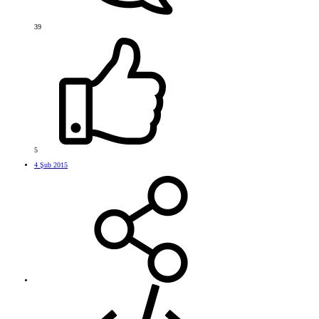
39
5
4 Şub 2015