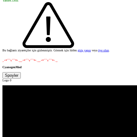
Yandex.Disk:
Bu bağlantı ziyaretçiler için gizlenmiştir. Görmek için lütfen
giriş yapın
veya
üye olun
.
¸.•*´¯`v´¯`*•.¸¸¸.•*´¯`v´¯`*•.¸¸¸.•*´¯`v´¯`*•.¸¸
CyanogenMod
Spoyler
Logo 0