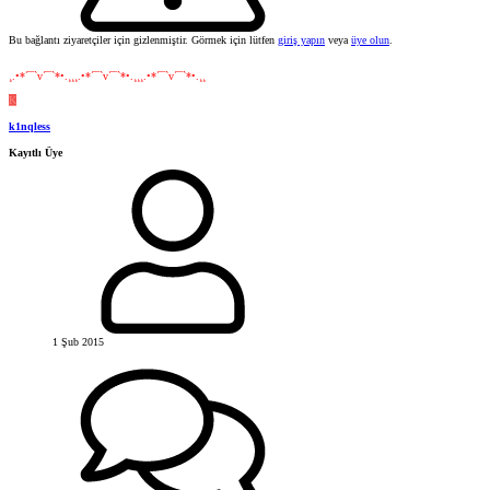
Bu bağlantı ziyaretçiler için gizlenmiştir. Görmek için lütfen
giriş yapın
veya
üye olun
.
¸.•*´¯`v´¯`*•.¸¸¸.•*´¯`v´¯`*•.¸¸¸.•*´¯`v´¯`*•.¸¸
K
k1nqless
Kayıtlı Üye
1 Şub 2015