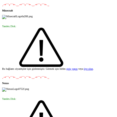
¸.•*´¯`v´¯`*•.¸¸¸.•*´¯`v´¯`*•.¸¸¸.•*´¯`v´¯`*•.¸¸
Minecraft
Yandex.Disk:
Bu bağlantı ziyaretçiler için gizlenmiştir. Görmek için lütfen
giriş yapın
veya
üye olun
.
¸.•*´¯`v´¯`*•.¸¸¸.•*´¯`v´¯`*•.¸¸¸.•*´¯`v´¯`*•.¸¸
Nexus
Yandex.Disk: