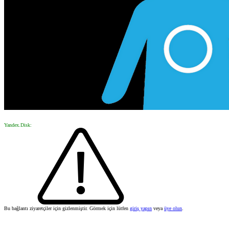
Yandex.Disk:
Bu bağlantı ziyaretçiler için gizlenmiştir. Görmek için lütfen
giriş yapın
veya
üye olun
.