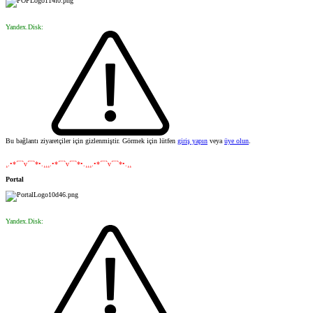
Yandex.Disk:
Bu bağlantı ziyaretçiler için gizlenmiştir. Görmek için lütfen
giriş yapın
veya
üye olun
.
¸.•*´¯`v´¯`*•.¸¸¸.•*´¯`v´¯`*•.¸¸¸.•*´¯`v´¯`*•.¸¸
Portal
Yandex.Disk: