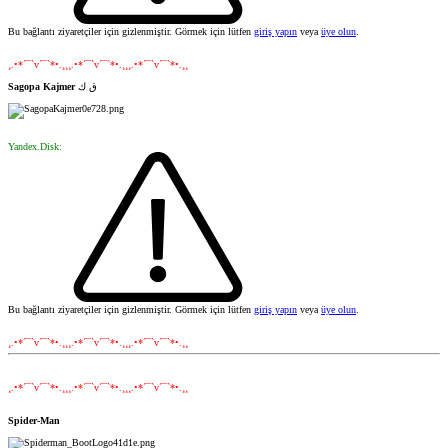
Bu bağlantı ziyaretçiler için gizlenmiştir. Görmek için lütfen
giriş yapın
veya
üye olun
.
¸.•*´¯`v´¯`*•.¸¸¸.•*´¯`v´¯`*•.¸¸¸.•*´¯`v´¯`*•.¸¸
Sagopa Kajmer
ق ك
Yandex.Disk:
Bu bağlantı ziyaretçiler için gizlenmiştir. Görmek için lütfen
giriş yapın
veya
üye olun
.
¸.•*´¯`v´¯`*•.¸¸¸.•*´¯`v´¯`*•.¸¸¸.•*´¯`v´¯`*•.¸¸
¸.•*´¯`v´¯`*•.¸¸¸.•*´¯`v´¯`*•.¸¸¸.•*´¯`v´¯`*•.¸¸
Spider-Man