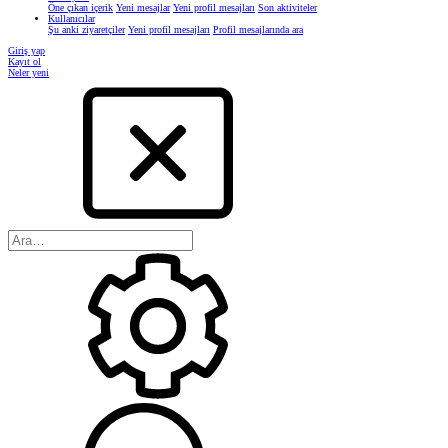
Öne çıkan içerik
Yeni mesajlar
Yeni profil mesajları
Son aktiviteler
Kullanıcılar
Şu anki ziyaretçiler
Yeni profil mesajları
Profil mesajlarında ara
Giriş yap
Kayıt ol
Neler yeni