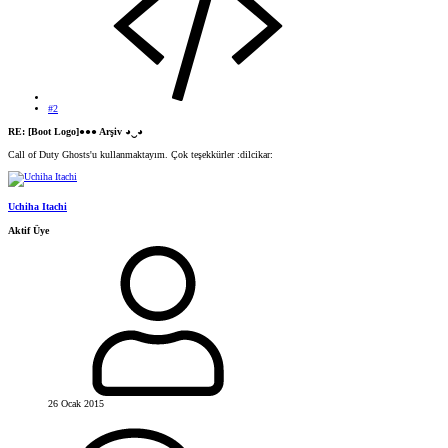
#2
RE: [Boot Logo]●●● Arşiv ◕‿◕
Call of Duty Ghosts'u kullanmaktayım. Çok teşekkürler :dilcikar:
Uchiha Itachi
Aktif Üye
26 Ocak 2015