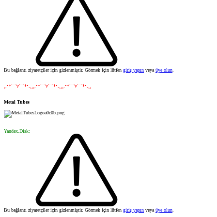
Bu bağlantı ziyaretçiler için gizlenmiştir. Görmek için lütfen
giriş yapın
veya
üye olun
.
¸.•*´¯`v´¯`*•.¸¸¸.•*´¯`v´¯`*•.¸¸¸.•*´¯`v´¯`*•.¸¸
Metal Tubes
Yandex.Disk:
Bu bağlantı ziyaretçiler için gizlenmiştir. Görmek için lütfen
giriş yapın
veya
üye olun
.