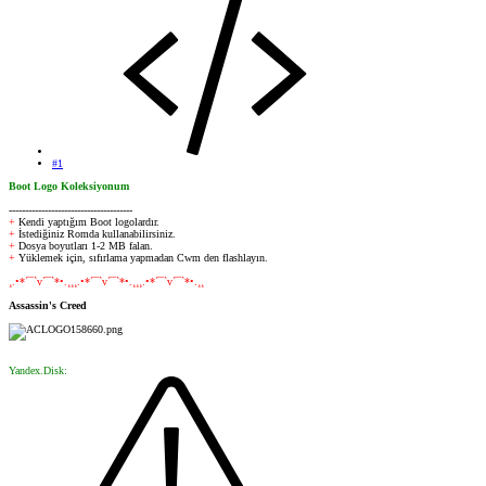
#1
Boot Logo Koleksiyonum
--------------------------------------
+
Kendi yaptığım Boot logolardır.
+
İstediğiniz Romda kullanabilirsiniz
.
+
Dosya boyutları 1-2 MB falan.
+
Yüklemek için, sıfırlama yapmadan Cwm den flashlayın.
¸.•*´¯`v´¯`*•.¸¸¸.•*´¯`v´¯`*•.¸¸¸.•*´¯`v´¯`*•.¸¸
Assassin's Creed
Yandex.Disk: