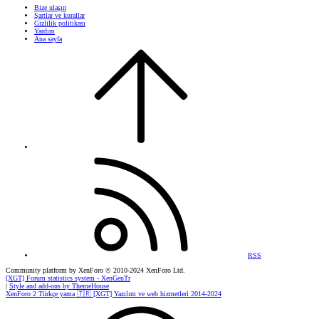
Bize ulaşın
Şartlar ve kurallar
Gizlilik politikası
Yardım
Ana sayfa
RSS
Community platform by XenForo
© 2010-2024 XenForo Ltd.
[XGT] Forum statistics system
- XenGenTr
|
Style and add-ons by ThemeHouse
XenForo 2 Türkçe yama 🇹🇷 [XGT] Yazılım ve web hizmetleri 2014-2024