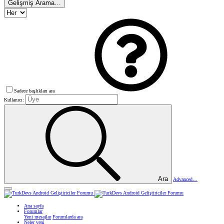
Gelişmiş Arama…
Sadece başlıkları ara
Kullanıcı:
Ara
Advanced…
Ana sayfa
Forumlar
Yeni mesajlar
Forumlarda ara
Neler yeni