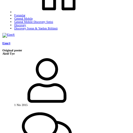
Forumlar
General Mobile
General Mobile Discovery Serisi
Discovery
Discovery Sorun & Yardım Bölümü
Eien®
Original poster
Aktif Üye
1 Nis 2015