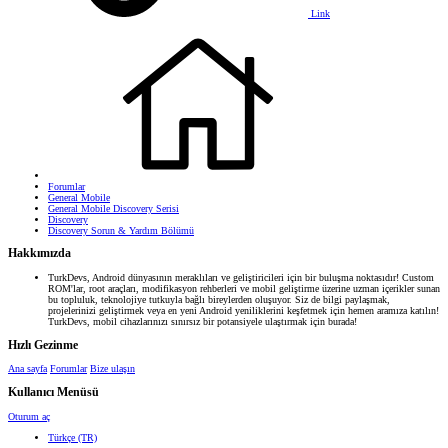
Link
Forumlar
General Mobile
General Mobile Discovery Serisi
Discovery
Discovery Sorun & Yardım Bölümü
Hakkımızda
TurkDevs, Android dünyasının meraklıları ve geliştiricileri için bir buluşma noktasıdır! Custom
ROM'lar, root araçları, modifikasyon rehberleri ve mobil geliştirme üzerine uzman içerikler sunan
bu topluluk, teknolojiye tutkuyla bağlı bireylerden oluşuyor. Siz de bilgi paylaşmak,
projelerinizi geliştirmek veya en yeni Android yeniliklerini keşfetmek için hemen aramıza katılın!
TurkDevs, mobil cihazlarınızı sınırsız bir potansiyele ulaştırmak için burada!
Hızlı Gezinme
Ana sayfa
Forumlar
Bize ulaşın
Kullanıcı Menüsü
Oturum aç
Türkçe (TR)