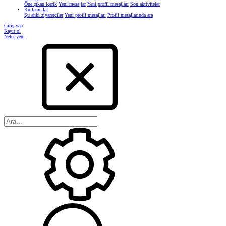
Öne çıkan içerik
Yeni mesajlar
Yeni profil mesajları
Son aktiviteler
Kullanıcılar
Şu anki ziyaretçiler
Yeni profil mesajları
Profil mesajlarında ara
Giriş yap
Kayıt ol
Neler yeni