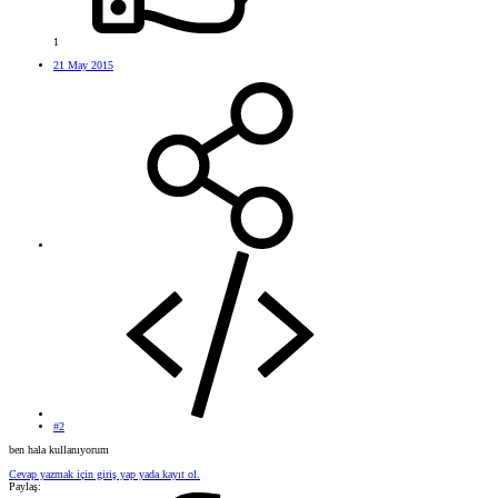
1
21 May 2015
#2
ben hala kullanıyorum
Cevap yazmak için giriş yap yada kayıt ol.
Paylaş: