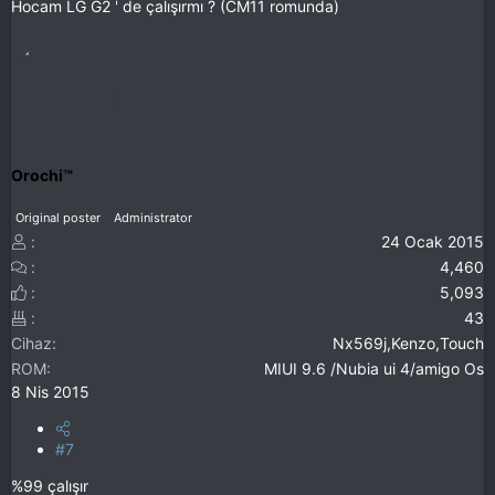
Hocam LG G2 ' de çalışırmı ? (CM11 romunda)
Orochi™
Original poster
Administrator
24 Ocak 2015
4,460
5,093
43
Cihaz
Nx569j,Kenzo,Touch
ROM
MIUI 9.6 /Nubia ui 4/amigo Os
8 Nis 2015
#7
%99 çalışır