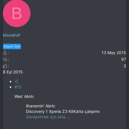
B
bloodraf
Kayıtlı Üye
13 May 2015
97
3
8 Eyl 2015
#15
Wes' Alıntı:
ilhanemin' Alıntı:
Discovery 1 Xperia Z3 KitKatta çalışırmı
Genişletmek için tıkla ...