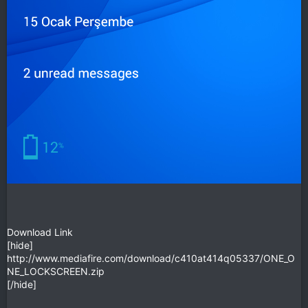
Download Link
[hide]
http://www.mediafire.com/download/c410at414q05337/ONE_O
NE_LOCKSCREEN.zip
[/hide]