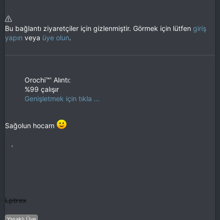
Bu bağlantı ziyaretçiler için gizlenmiştir. Görmek için lütfen
giriş
yapın
veya
üye olun
.
Orochi™' Alıntı:
%99 çalışır
Genişletmek için tıkla ...
Sağolun hocam
Lptrex
Yasaklı Üye