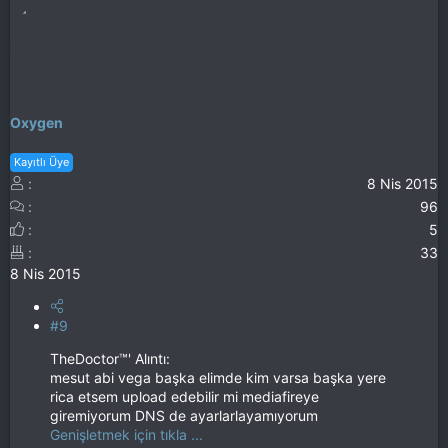
Oxygen
Kayıtlı Üye
8 Nis 2015
96
5
33
8 Nis 2015
#9
TheDoctor™' Alıntı:
mesut abi vega başka elimde kim varsa başka yere
rica etsem upload edebilir mi mediafireye
giremiyorum DNS de ayarlarlayamıyorum
Genişletmek için tıkla ...