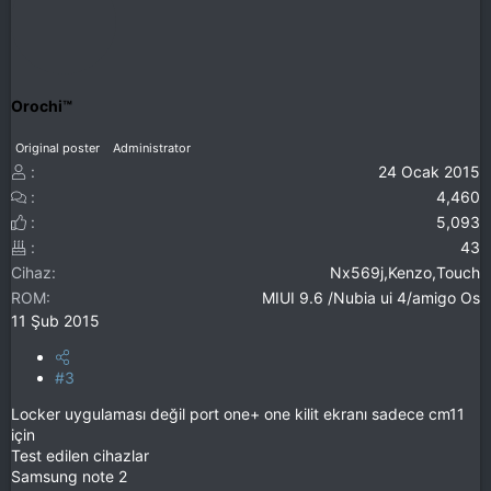
Orochi™
Original poster
Administrator
24 Ocak 2015
4,460
5,093
43
Cihaz
Nx569j,Kenzo,Touch
ROM
MIUI 9.6 /Nubia ui 4/amigo Os
11 Şub 2015
#3
Locker uygulaması değil port one+ one kilit ekranı sadece cm11
için
Test edilen cihazlar
Samsung note 2