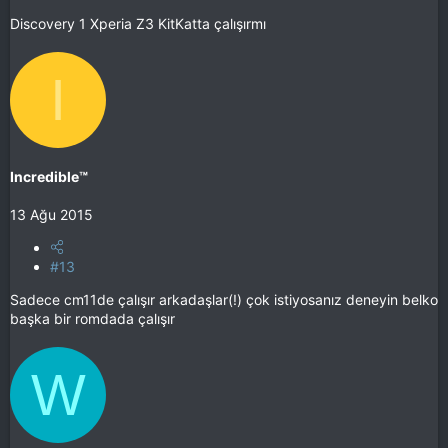
Discovery 1 Xperia Z3 KitKatta çalışırmı
I
Incredible™
13 Ağu 2015
#13
Sadece cm11de çalışır arkadaşlar(!) çok istiyosanız deneyin belko
başka bir romdada çalışır
W