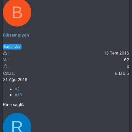
B
Bjksampiyon
Kayıtlı Üye
13 Tem 2016
62
4
Cihaz
E tab 5
31 Ağu 2016
#18
Eline saglik
R