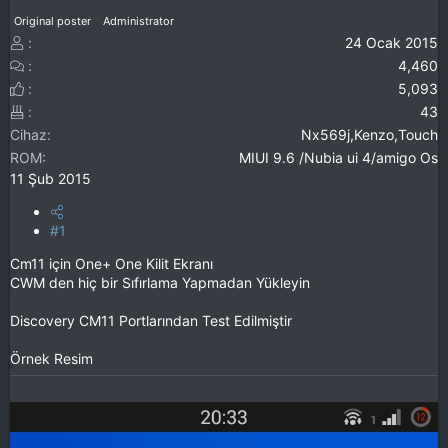
Original poster
Administrator
24 Ocak 2015
4,460
5,093
43
Cihaz
Nx569j,Kenzo,Touch
ROM
MIUI 9.6 /Nubia ui 4/amigo Os
11 Şub 2015
#1
Cm11 için One+ One Kilit Ekranı
CWM den hiç bir Sıfırlama Yapmadan Yükleyin
Discovery CM11 Portlarından Test Edilmiştir
Örnek Resim