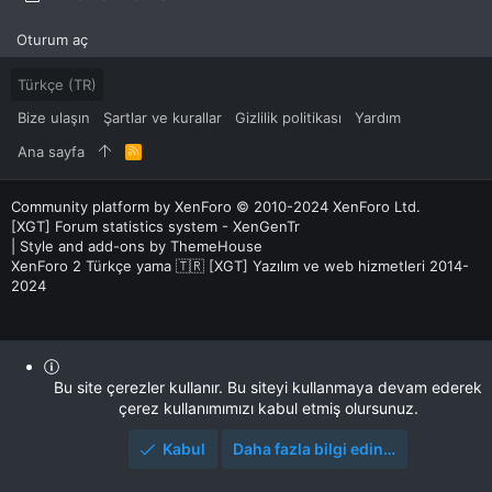
Oturum aç
Türkçe (TR)
Bize ulaşın
Şartlar ve kurallar
Gizlilik politikası
Yardım
Ana sayfa
R
S
S
Community platform by XenForo
© 2010-2024 XenForo Ltd.
[XGT] Forum statistics system
- XenGenTr
|
Style and add-ons by ThemeHouse
XenForo 2 Türkçe yama 🇹🇷 [XGT] Yazılım ve web hizmetleri 2014-
2024
Bu site çerezler kullanır. Bu siteyi kullanmaya devam ederek
çerez kullanımımızı kabul etmiş olursunuz.
Kabul
Daha fazla bilgi edin…