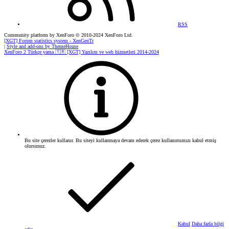
RSS
Community platform by XenForo
© 2010-2024 XenForo Ltd.
[XGT] Forum statistics system
- XenGenTr
|
Style and add-ons by ThemeHouse
XenForo 2 Türkçe yama 🇹🇷 [XGT] Yazılım ve web hizmetleri 2014-2024
Bu site çerezler kullanır. Bu siteyi kullanmaya devam ederek çerez kullanımımızı kabul etmiş
olursunuz.
Kabul
Daha fazla bilgi