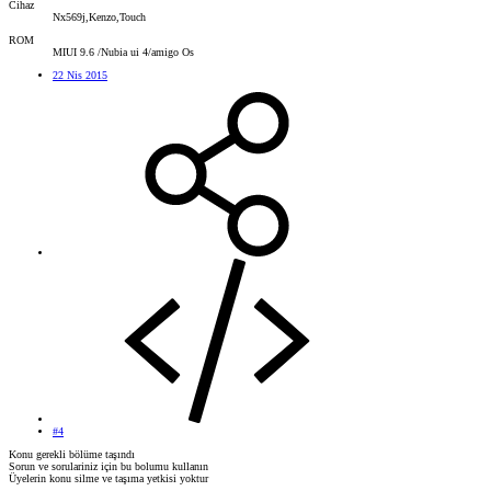
Cihaz
Nx569j,Kenzo,Touch
ROM
MIUI 9.6 /Nubia ui 4/amigo Os
22 Nis 2015
#4
Konu gerekli bölüme taşındı
Sorun ve sorulariniz için bu bolumu kullanın
Üyelerin konu silme ve taşıma yetkisi yoktur