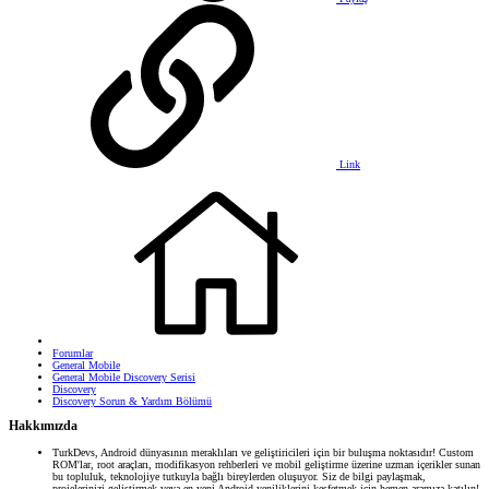
Link
Forumlar
General Mobile
General Mobile Discovery Serisi
Discovery
Discovery Sorun & Yardım Bölümü
Hakkımızda
TurkDevs, Android dünyasının meraklıları ve geliştiricileri için bir buluşma noktasıdır! Custom
ROM'lar, root araçları, modifikasyon rehberleri ve mobil geliştirme üzerine uzman içerikler sunan
bu topluluk, teknolojiye tutkuyla bağlı bireylerden oluşuyor. Siz de bilgi paylaşmak,
projelerinizi geliştirmek veya en yeni Android yeniliklerini keşfetmek için hemen aramıza katılın!