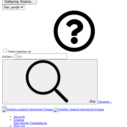
Gelişmiş Arama…
Sadece başlıkları ara
Kullanıcı:
Ara
Advanced…
Ana sayfa
Forumlar
Yeni mesajlar
Forumlarda ara
Neler yeni