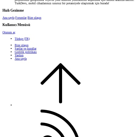
TurkDevs, mobil cihazlarınızı sınırsız bir potansiyele ulaştırmak için burada!
Hızlı Gezinme
Ana sayfa
Forumlar
Bize ulaşın
Kullanıcı Menüsü
Oturum aç
Türkçe (TR)
Bize ulaşın
Şartlar ve kurallar
Gizlilik politikası
Yardım
Ana sayfa