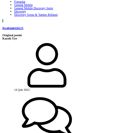
Forumlar
General Mobile
General Mobile Discovery Serisi
Discovery
Discovery Sorun & Yardım Bölümü
I
ibrahimklcklc21
Original poster
Kayıtlı Üye
14 Şub 2015