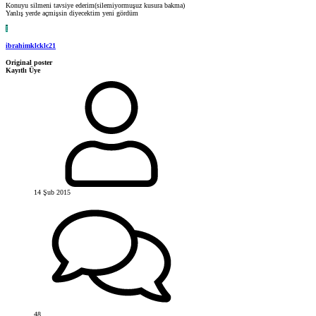
Konuyu silmeni tavsiye ederim(silemiyormuşuz kusura bakma)
Yanlış yerde açmişsin diyecektim yeni gördüm
I
ibrahimklcklc21
Original poster
Kayıtlı Üye
14 Şub 2015
48