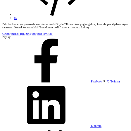
#5
Peki bu kernel çalışmasında son durum nedir? Cyber71khan biraz yoğun galiba, forumla pek ilgilenemiyor
sanırsam. Kernel konusundaki "Son durum nedir" soruları yanıtsız kalmış
Cevap yazmak için giriş yap yada kayıt ol.
Paylaş:
Facebook
X (Twitter)
LinkedIn