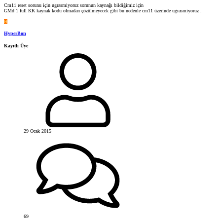
Cm11 reset sorunu için ugrasmiyoruz sorunun kaynağı bildiğimiz için
GMd 1 full KK kaynak kodu olmadan çözülmeyecek gibi bu nedenle cm11 üzerinde ugrasmiyoruz .
H
HyperBon
Kayıtlı Üye
29 Ocak 2015
69