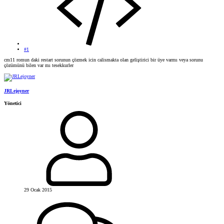
#1
cm11 romun daki restart sorunun çözmek icin calismakta olan geliştirici bir üye varmı veya sorunu
çözümünü bilen var mı tesekkurler
JRLejoyner
Yönetici
29 Ocak 2015