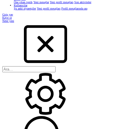
Öne çıkan içerik
Yeni mesajlar
Yeni profil mesajları
Son aktiviteler
Kullanıcılar
Şu anki ziyaretçiler
Yeni profil mesajları
Profil mesajlarında ara
Giriş yap
Kayıt ol
Neler yeni