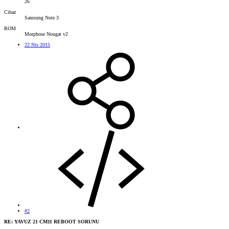
26
Cihaz
Samsung Note 3
ROM
Morphose Nougat v2
22 Nis 2015
#2
RE: YAVUZ 21 CM11 REBOOT SORUNU