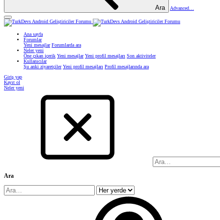
Ara
Advanced…
Ana sayfa
Forumlar
Yeni mesajlar
Forumlarda ara
Neler yeni
Öne çıkan içerik
Yeni mesajlar
Yeni profil mesajları
Son aktiviteler
Kullanıcılar
Şu anki ziyaretçiler
Yeni profil mesajları
Profil mesajlarında ara
Giriş yap
Kayıt ol
Neler yeni
Ara