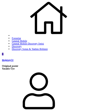
Forumlar
General Mobile
General Mobile Discovery Serisi
Discovery
Discovery Sorun & Yardım Bölümü
T
thejersey51
Original poster
Yasaklı Üye