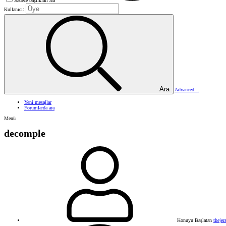
Sadece başlıkları ara
Kullanıcı:
Ara
Advanced…
Yeni mesajlar
Forumlarda ara
Menü
decomple
Konuyu Başlatan
thejer