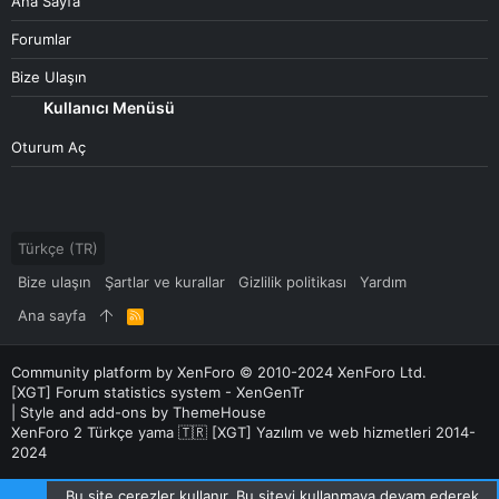
Ana Sayfa
Forumlar
Bize Ulaşın
Kullanıcı Menüsü
Oturum Aç
Türkçe (TR)
Bize ulaşın
Şartlar ve kurallar
Gizlilik politikası
Yardım
Ana sayfa
R
S
S
Community platform by XenForo
© 2010-2024 XenForo Ltd.
[XGT] Forum statistics system
- XenGenTr
|
Style and add-ons by ThemeHouse
XenForo 2 Türkçe yama 🇹🇷 [XGT] Yazılım ve web hizmetleri 2014-
2024
Bu site çerezler kullanır. Bu siteyi kullanmaya devam ederek