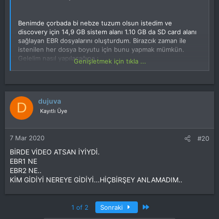
Benimde çorbada bi nebze tuzum olsun istedim ve
discovery için 14,9 GB sistem alanı 1.10 GB da SD card alanı
sağlayan EBR dosyalarını oluşturdum. Birazcık zaman ile
istenilen her dosya boyutu için bunu yapmak mümkün.
Gelelim nasıl yapılacağına :
Genişletmek için tıkla ...
- SADECE ve SADECE 16 GB Discoverylerde uygulayın.
- 4 GB'lık sürümde geri dönülmez şeylere sebep olabilir!
- Her değişikliğe gidildiğinde yapılması gerektiği gibi yedek
dujuva
almayı unutmayın !
D
Kayıtlı Üye
Bu bağlantı ziyaretçiler için gizlenmiştir. Görmek için
lütfen
giriş yapın
veya
üye olun
.
7 Mar 2020
#20
indirdiğiniz dosyanın içindekileri EBR1 ve EBR2 yerine
BİRDE VİDEO ATSAN İYİYDİ.
Flashlayın başka şeylere dokunmayın.
EBR1 NE
EBR2 NE..
KİM GİDİYİ NEREYE GİDİYİ...HİÇBİRŞEY ANLAMADIM..
Spoyler
Son
1 of 2
Sonraki