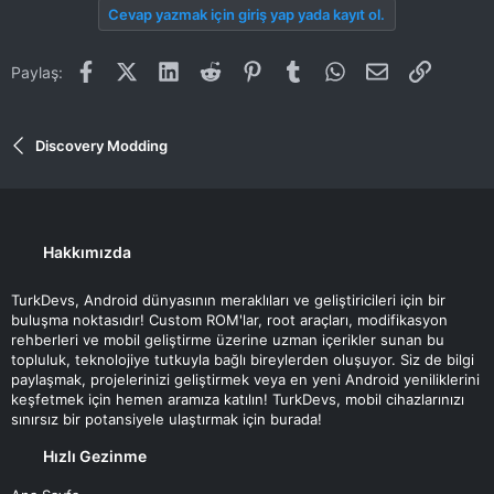
Cevap yazmak için giriş yap yada kayıt ol.
Facebook
X (Twitter)
LinkedIn
Reddit
Pinterest
Tumblr
WhatsApp
E-posta
Link
Paylaş:
Discovery Modding
Hakkımızda
TurkDevs, Android dünyasının meraklıları ve geliştiricileri için bir
buluşma noktasıdır! Custom ROM'lar, root araçları, modifikasyon
rehberleri ve mobil geliştirme üzerine uzman içerikler sunan bu
topluluk, teknolojiye tutkuyla bağlı bireylerden oluşuyor. Siz de bilgi
paylaşmak, projelerinizi geliştirmek veya en yeni Android yeniliklerini
keşfetmek için hemen aramıza katılın! TurkDevs, mobil cihazlarınızı
sınırsız bir potansiyele ulaştırmak için burada!
Hızlı Gezinme