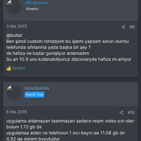
JRLejoyner
Yönetici
3 Nis 2015
#9
@bultar
Ben şimdi custom romdayım bu işlemi yapsam sorun olurmu
telefonda sıfırlanma yada başka bir şey ?
Ve hafıza ne kadar genişliyor anlamadım
Su an 10.9 unu kullanabiliyoruz discoveryde hafıza mı artıyor
Krmtlu
T
e
p
k
umutyumlu
i
Kayıtlı Üye
l
e
r
6 Nis 2015
#10
:
uygulama atılamayan tasınmayan sadece resım vıdeo ıcın olan
bolum 1.72 gb dır
uygulamaa atılan ve telefonun 1 ıncı beynı ıse 11.08 gb dır
4.92 ıse sıstem boyutudur