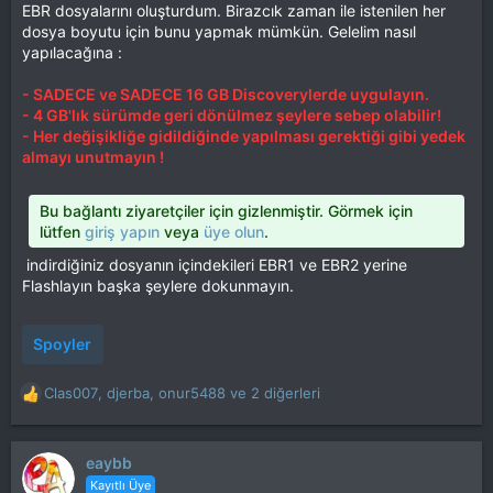
EBR dosyalarını oluşturdum. Birazcık zaman ile istenilen her
dosya boyutu için bunu yapmak mümkün. Gelelim nasıl
yapılacağına :
- SADECE ve SADECE 16 GB Discoverylerde uygulayın.
- 4 GB'lık sürümde geri dönülmez şeylere sebep olabilir!
- Her değişikliğe gidildiğinde yapılması gerektiği gibi yedek
almayı unutmayın !
Bu bağlantı ziyaretçiler için gizlenmiştir. Görmek için
lütfen
giriş yapın
veya
üye olun
.
indirdiğiniz dosyanın içindekileri EBR1 ve EBR2 yerine
Flashlayın başka şeylere dokunmayın.
Spoyler
Clas007
,
djerba
,
onur5488
ve 2 diğerleri
T
e
p
k
eaybb
i
Kayıtlı Üye