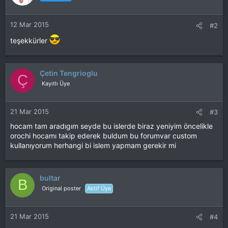
l
e
r
12 Mar 2015
#2
:
teşekkürler
Çetin Tengrioglu
Ç
Kayıtlı Üye
21 Mar 2015
#3
hocam tam aradıgım seyde bu islerde biraz yeniyim öncelikle
orochi hocamı takip ederek buldum bu forumvar custom
kullanıyorum herhangi bi islem yapmam gerekir mi
bultar
B
Original poster
Aktif Üye
21 Mar 2015
#4