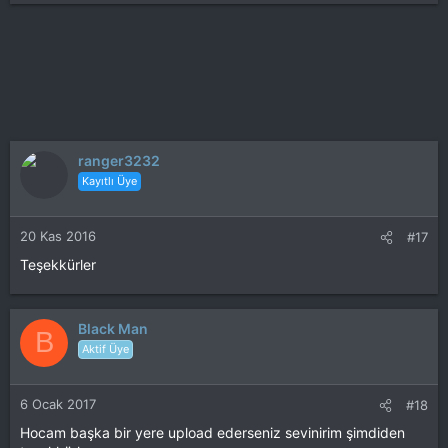
ranger3232
Kayıtlı Üye
20 Kas 2016
#17
Teşekkürler
Black Man
B
Aktif Üye
6 Ocak 2017
#18
Hocam başka bir yere upload ederseniz sevinirim şimdiden