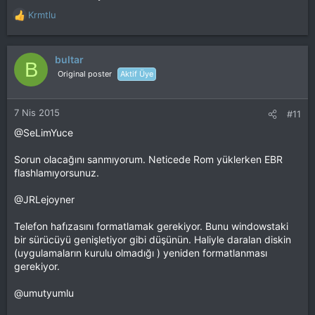
Krmtlu
T
e
p
k
bultar
B
i
Original poster
Aktif Üye
l
e
r
7 Nis 2015
#11
:
@SeLimYuce
Sorun olacağını sanmıyorum. Neticede Rom yüklerken EBR
flashlamıyorsunuz.
@JRLejoyner
Telefon hafızasını formatlamak gerekiyor. Bunu windowstaki
bir sürücüyü genişletiyor gibi düşünün. Haliyle daralan diskin
(uygulamaların kurulu olmadığı ) yeniden formatlanması
gerekiyor.
@umutyumlu