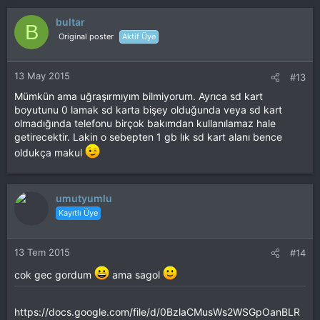
bultar
B
Original poster
Aktif Üye
13 May 2015
#13
Mümkün ama uğraşırmıyım bilmiyorum. Ayrıca sd kart
boyutunu 0 lamak sd karta bişey olduğunda veya sd kart
olmadığında telefonu birçok bakımdan kullanılamaz hale
getirecektir. Lakin o sebepten 1 gb lık sd kart alanı bence
oldukça makul
umutyumlu
Kayıtlı Üye
13 Tem 2015
#14
cok gec gordum
ama sagol
https://docs.google.com/file/d/0BzlaCMusWs2WSGpOanBLR