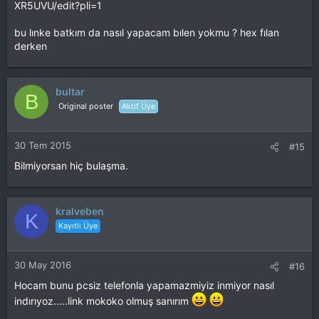
XR5UVU/edit?pli=1
bu lınke batkım da nasıl yapacam bılen yokmu ? hex fılan
derken
bultar
B
Original poster
Aktif Üye
30 Tem 2015
#15
Bilmiyorsan hiç bulaşma.
kralveben
K
Kayıtlı Üye
30 May 2016
#16
Hocam bunu pcsiz telefonla yapamazmiyiz inmiyor nasıl
indırıyoz.....link mokoko olmuş sanırım