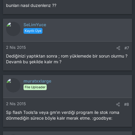
bunları nasıl duzenlerız ??
SeLimYuce
Kayıtlı Üye
2 Nis 2015
#7
Dediğinizi yaptıktan sonra ; rom yüklemede bir sorun olurmu ?
Devamlı bu şekilde kalır mı ?
muratxxlarge
File Uploader
2 Nis 2015
#8
Sp flash Tools'la veya gm'ın verdiği program ile stok roma
dönmediğin sürece böyle kalır merak etme. :goodbye: