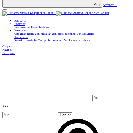
Ara
Advanced…
Ana sayfa
Forumlar
Yeni mesajlar
Forumlarda ara
Neler yeni
Öne çıkan içerik
Yeni mesajlar
Yeni profil mesajları
Son aktiviteler
Kullanıcılar
Şu anki ziyaretçiler
Yeni profil mesajları
Profil mesajlarında ara
Giriş yap
Kayıt ol
Neler yeni
Ara