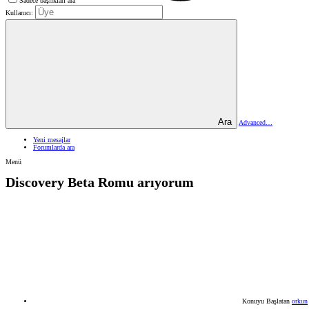
Sadece başlıkları ara
Kullanıcı:
Ara
Advanced…
Yeni mesajlar
Forumlarda ara
Menü
Discovery Beta Romu arıyorum
Konuyu Başlatan
orkun