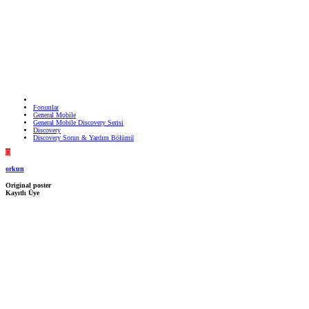
Forumlar
General Mobile
General Mobile Discovery Serisi
Discovery
Discovery Sorun & Yardım Bölümü
O
orkun
Original poster
Kayıtlı Üye