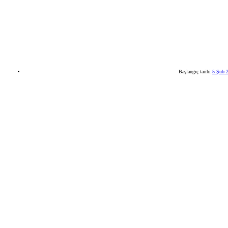
Başlangıç tarihi
5 Şub 