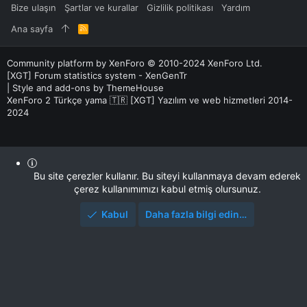
Bize ulaşın
Şartlar ve kurallar
Gizlilik politikası
Yardım
Ana sayfa
R
S
S
Community platform by XenForo
© 2010-2024 XenForo Ltd.
[XGT] Forum statistics system
- XenGenTr
|
Style and add-ons by ThemeHouse
XenForo 2 Türkçe yama 🇹🇷 [XGT] Yazılım ve web hizmetleri 2014-
2024
Bu site çerezler kullanır. Bu siteyi kullanmaya devam ederek
çerez kullanımımızı kabul etmiş olursunuz.
Kabul
Daha fazla bilgi edin…