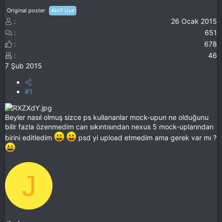
Original poster
Aktif Üye
26 Ocak 2015
651
678
46
7 Şub 2015
#1
Beyler nasıl olmuş sizce ps kullananlar mock-upun ne olduğunu
bilir fazla özenmedim can sıkıntısından nexus 5 mock-uplarından
birini editledim
psd yi upload etmedim ama gerek var mı ?
J