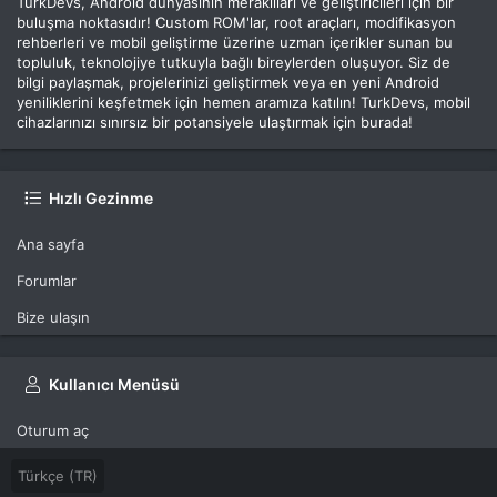
TurkDevs, Android dünyasının meraklıları ve geliştiricileri için bir
buluşma noktasıdır! Custom ROM'lar, root araçları, modifikasyon
rehberleri ve mobil geliştirme üzerine uzman içerikler sunan bu
topluluk, teknolojiye tutkuyla bağlı bireylerden oluşuyor. Siz de
bilgi paylaşmak, projelerinizi geliştirmek veya en yeni Android
yeniliklerini keşfetmek için hemen aramıza katılın! TurkDevs, mobil
cihazlarınızı sınırsız bir potansiyele ulaştırmak için burada!
Hızlı Gezinme
Ana sayfa
Forumlar
Bize ulaşın
Kullanıcı Menüsü
Oturum aç
Türkçe (TR)