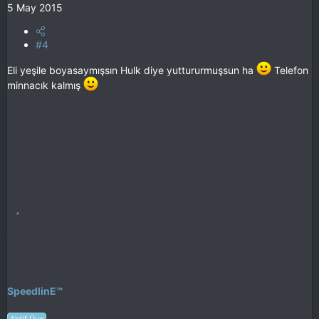
5 May 2015
#4
Eli yeşile boyasaymışsın Hulk diye yuttururmuşsun ha
Telefon
minnacık kalmış
SpeedlinE™