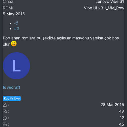
Cihaz
Lenovo Vibe S1
ROM
Vibe UI v3.1_MM_Row
5 May 2015
#3
Portlanan romlara bu şekilde açılış anımasyonu yapılsa çok hoş
olur
L
lovecraft
Kayıtlı Üye
28 Mar 2015
49
12
45