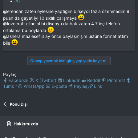
#7
@erencan zaten öylesine yaptığım birşeydi fazla özenmedim 9
puan da gayet iyi 10 sıklık çalışmaya
@lovecraft eline al bi discoyu da bak zaten 4.7 inç telefon
ortalama bu boylarda
@ashera maalesef 3 ay önce paylaşmışım üstüne format attım
bile
Cevap yazmak için giriş yap yada kayıt ol.
Paylaş:
Facebook
X (Twitter)
LinkedIn
Reddit
Pinterest
Tumblr
WhatsApp
E-posta
Paylaş
Link
Konu Dışı
Hakkımızda