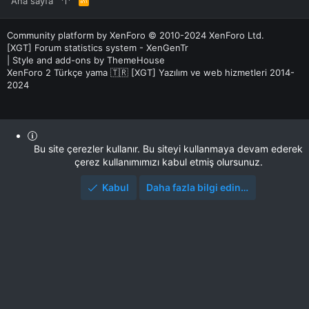
Ana sayfa
S
S
Community platform by XenForo
© 2010-2024 XenForo Ltd.
[XGT] Forum statistics system
- XenGenTr
|
Style and add-ons by ThemeHouse
XenForo 2 Türkçe yama 🇹🇷 [XGT] Yazılım ve web hizmetleri 2014-
2024
Bu site çerezler kullanır. Bu siteyi kullanmaya devam ederek
çerez kullanımımızı kabul etmiş olursunuz.
Kabul
Daha fazla bilgi edin…