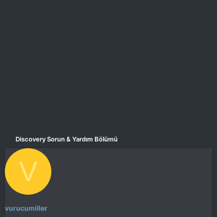
a
i
n
h
i
Discovery Sorun & Yardım Bölümü
V
vurucumiller