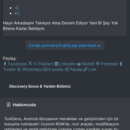
#2
Hayır Arkadaşım Takılıyor Ama Devam Ediyor Yani Bi Şey Yok
Bitene Kadar Bekleyin.
Cevap yazmak için giriş yap yada kayıt ol.
Paylaş:
Facebook
X (Twitter)
LinkedIn
Reddit
Pinterest
Tumblr
WhatsApp
E-posta
Paylaş
Link
Discovery Sorun & Yardım Bölümü
Hakkımızda
TurkDevs, Android dünyasının meraklıları ve geliştiricileri için bir
buluşma noktasıdır! Custom ROM'lar, root araçları, modifikasyon
rehberleri ve mobil geliştirme üzerine uzman içerikler sunan bu