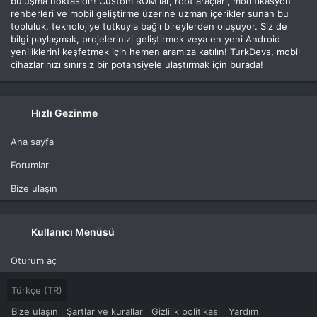
buluşma noktasıdır! Custom ROM'lar, root araçları, modifikasyon
rehberleri ve mobil geliştirme üzerine uzman içerikler sunan bu
topluluk, teknolojiye tutkuyla bağlı bireylerden oluşuyor. Siz de
bilgi paylaşmak, projelerinizi geliştirmek veya en yeni Android
yeniliklerini keşfetmek için hemen aramıza katılın! TurkDevs, mobil
cihazlarınızı sınırsız bir potansiyele ulaştırmak için burada!
Hızlı Gezinme
Ana sayfa
Forumlar
Bize ulaşın
Kullanıcı Menüsü
Oturum aç
Türkçe (TR)
Bize ulaşın
Şartlar ve kurallar
Gizlilik politikası
Yardım