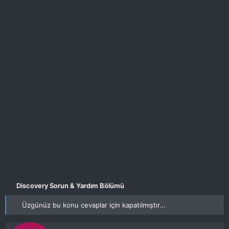
ş
ç
l
t
a
a
t
r
a
i
n
h
i
Discovery Sorun & Yardım Bölümü
Üzgünüz bu konu cevaplar için kapatılmıştır...