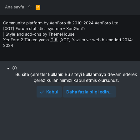
Ana sayfa
R
S
S
Community platform by XenForo
© 2010-2024 XenForo Ltd.
[XGT] Forum statistics system
- XenGenTr
|
Style and add-ons by ThemeHouse
XenForo 2 Türkçe yama 🇹🇷 [XGT] Yazılım ve web hizmetleri 2014-
2024
Bu site çerezler kullanır. Bu siteyi kullanmaya devam ederek
çerez kullanımımızı kabul etmiş olursunuz.
Kabul
Daha fazla bilgi edin…