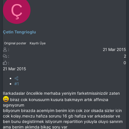
Ç
Çetin Tengrioglu
Original poster
Kayıtlı Üye
21 Mar 2015
2
0
21 Mar 2015
#1
IIarkadaslar öncelikle merhaba yeniyim farketmissinizdir zaten
biraz cok konusuurm kusura bakmayın artık affınızıa
sıgınıyorum
biliyorum birazda acemiyim benim icin cok zor olsada sizler icin
cok kolay.mevzu hafıza sorunu 16 gb hafıza var arkadaslar ve
ben bunu degistirmek istiyorum repartition yoluyla oluyo sanırım
ama benim aklımda bikaç soru var