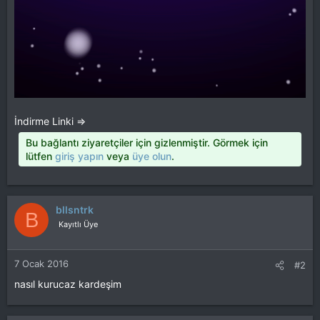
İndirme Linki =>
Bu bağlantı ziyaretçiler için gizlenmiştir. Görmek için
lütfen
giriş yapın
veya
üye olun
.
bllsntrk
B
Kayıtlı Üye
7 Ocak 2016
#2
nasıl kurucaz kardeşim