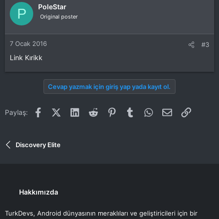
PoleStar
P
Original poster
7 Ocak 2016
#3
Link Kırikk
Cevap yazmak için giriş yap yada kayıt ol.
Facebook
X (Twitter)
LinkedIn
Reddit
Pinterest
Tumblr
WhatsApp
E-posta
Link
Paylaş:
Discovery Elite
Hakkımızda
TurkDevs, Android dünyasının meraklıları ve geliştiricileri için bir