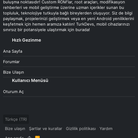
buluşma noktasıdır! Custom ROM'lar, root araçları, modifikasyon
rehberleri ve mobil geliştirme üzerine uzman içerikler sunan bu
topluluk, teknolojiye tutkuyla bağlı bireylerden oluşuyor. Siz de bilgi
paylaşmak, projelerinizi geliştirmek veya en yeni Android yeniliklerini
keşfetmek için hemen aramıza katılın! TurkDevs, mobil cihazlarınızı
sınırsız bir potansiyele ulaştırmak için burada!
Hızlı Gezinme
Ana Sayfa
Forumlar
Bize Ulaşın
Kullanıcı Menüsü
Oturum Aç
Türkçe (TR)
Bize ulaşın
Şartlar ve kurallar
Gizlilik politikası
Yardım
Ana sayfa
R