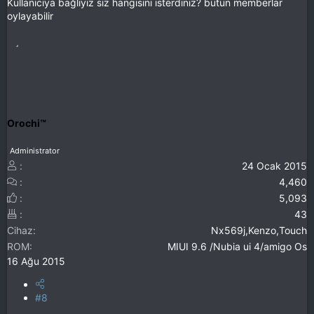
Kullanıcıya bağlıyız siz hangisini isterdiniz? bütün memberlar
oylayabilir
Orochi™
Administrator
24 Ocak 2015
4,460
5,093
43
Cihaz
Nx569j,Kenzo,Touch
ROM
MIUI 9.6 /Nubia ui 4/amigo Os
16 Ağu 2015
#8