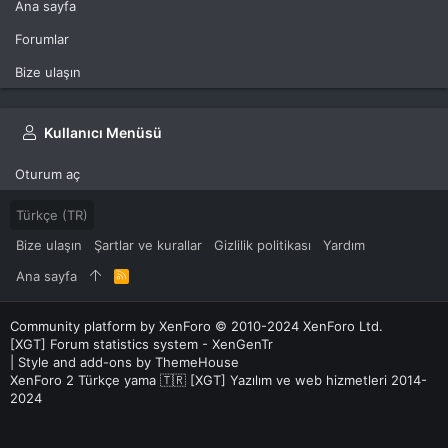
Ana sayfa
Forumlar
Bize ulaşın
Kullanıcı Menüsü
Oturum aç
Türkçe (TR)
Bize ulaşın
Şartlar ve kurallar
Gizlilik politikası
Yardım
Ana sayfa
R
S
S
Community platform by XenForo
© 2010-2024 XenForo Ltd.
[XGT] Forum statistics system
- XenGenTr
|
Style and add-ons by ThemeHouse
XenForo 2 Türkçe yama 🇹🇷 [XGT] Yazılım ve web hizmetleri 2014-
2024