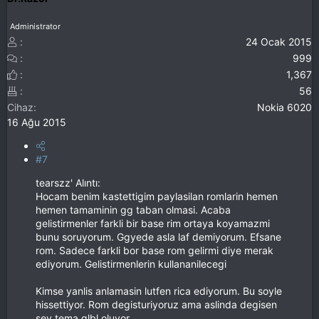
Administrator
24 Ocak 2015
999
1,367
56
Cihaz
Nokia 6020
16 Ağu 2015
#7
tearszz' Alıntı:
Hocam benim kastettigim paylasilan romlarin hemen
hemen tamaminin gg taban olmasi. Acaba
gelistirmenler farkli bir base rim ortaya koyamazmi
bunu soruyorum. Ggyede asla laf demiyorum. Efsane
rom. Sadece farkli bor base rom gelirmi diye merak
ediyorum. Gelistirmenlerin kullananilecegi
Kimse yanlis anlamasin lutfen rica ediyorum. Bu soyle
hissettiyor. Rom degisturiyoruz ama aslinda degisen
sey tema glbl oluyor