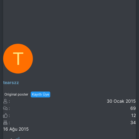
T
tearszz
Original poster
Kayıtlı Üye
30 Ocak 2015
69
12
34
16 Ağu 2015