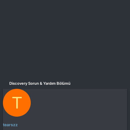
a
i
n
h
i
Discovery Sorun & Yardım Bölümü
T
tearszz