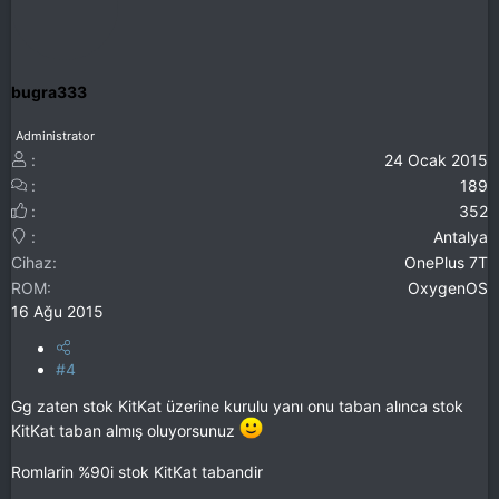
bugra333
Administrator
24 Ocak 2015
189
352
Antalya
Cihaz
OnePlus 7T
ROM
OxygenOS
16 Ağu 2015
#4
Gg zaten stok KitKat üzerine kurulu yanı onu taban alınca stok
KitKat taban almış oluyorsunuz
Romlarin %90i stok KitKat tabandir