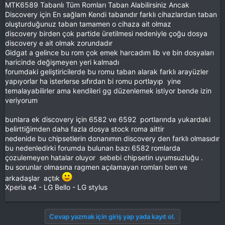
MTK6589 Tabanlı Tüm Romları Taban Alabilirsiniz Ancak
Discovery için En sağlam Kendi tabanıdır farklı cihazlardan taban
oluşturduğunuz taban tamamen o cihaza ait olmaz
discovery birden çok partide üretilmesi nedeniyle çoğu dosya
discovery e ait olmak zorundadır
Gidgat a gelince bu rom çok emek harcadım lib ve bin dosyaları
haricinde değişmeyen yeri kalmadı
forumdaki geliştiricilerde bu romu taban alarak farklı arayüzler
yapıyorlar ha isterlerse sıfırdan bi romu portlayıp yine
temalayabilirler ama kendileri gg düzenlemek istiyor bende izin
veriyorum
bunlara ek discovery için 6582 ve 6592 portlarında yukardaki
belirttiğimden daha fazla dosya stock roma aittir
nedenide bu chipsetlerin donanımın discovery den farklı olmasıdır
bu nedenledirki forumda bulunan bazı 6582 romlarda
çozulemeyen hatalar oluyor sebebi chipsetin uyumsuzluğu .
bu sorunlar olmasına ragmen açılamayan romları ben ve
arkadaşlar açtık
Xperia e4 - LG Bello - LG stylus
Cevap yazmak için giriş yap yada kayıt ol.