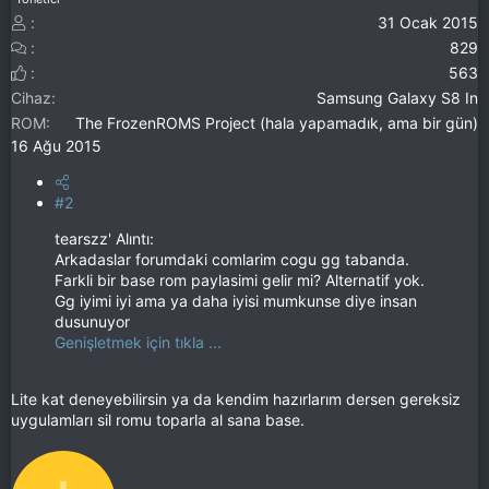
31 Ocak 2015
829
563
Cihaz
Samsung Galaxy S8 In
ROM
The FrozenROMS Project (hala yapamadık, ama bir gün)
16 Ağu 2015
#2
tearszz' Alıntı:
Arkadaslar forumdaki comlarim cogu gg tabanda.
Farkli bir base rom paylasimi gelir mi? Alternatif yok.
Gg iyimi iyi ama ya daha iyisi mumkunse diye insan
dusunuyor
Genişletmek için tıkla ...
Lite kat deneyebilirsin ya da kendim hazırlarım dersen gereksiz
uygulamları sil romu toparla al sana base.