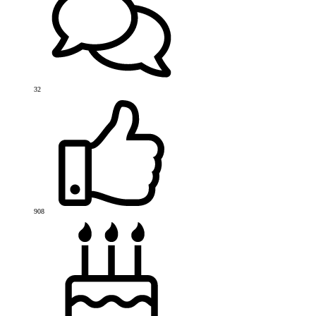
32
908