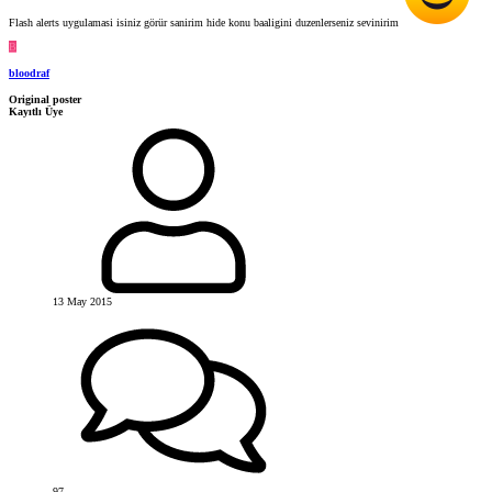
Flash alerts uygulamasi isiniz görür sanirim hide konu baaligini duzenlerseniz sevinirim
B
bloodraf
Original poster
Kayıtlı Üye
13 May 2015
97