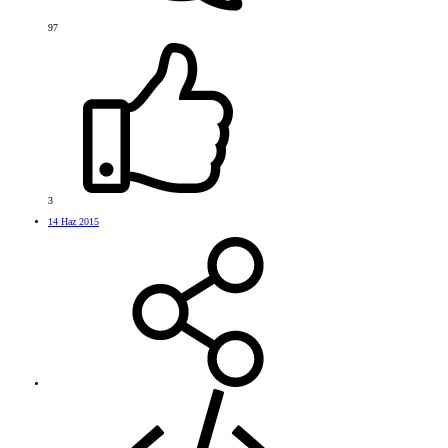
97
3
14 Haz 2015