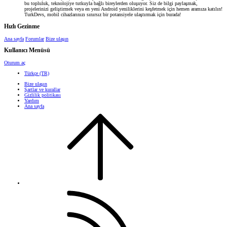
bu topluluk, teknolojiye tutkuyla bağlı bireylerden oluşuyor. Siz de bilgi paylaşmak,
projelerinizi geliştirmek veya en yeni Android yeniliklerini keşfetmek için hemen aramıza katılın!
TurkDevs, mobil cihazlarınızı sınırsız bir potansiyele ulaştırmak için burada!
Hızlı Gezinme
Ana sayfa
Forumlar
Bize ulaşın
Kullanıcı Menüsü
Oturum aç
Türkçe (TR)
Bize ulaşın
Şartlar ve kurallar
Gizlilik politikası
Yardım
Ana sayfa