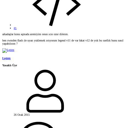
#1
arkadaşlar konu açmada acemiyim onun ıcın ozur dılerım.
ben cwmden flash ıle uyarı yuklemek ıstıyorum legend v11 de var fakat v12 de yok bu ozellık bunu nasıl
yapabılırım ?
Lptrex
Yasaklı Üye
26 Ocak 2015