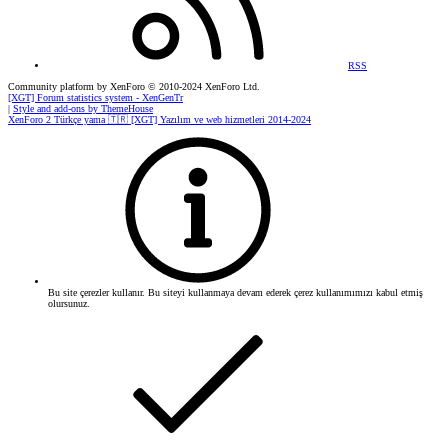
RSS
Community platform by XenForo
© 2010-2024 XenForo Ltd.
[XGT] Forum statistics system
- XenGenTr
|
Style and add-ons by ThemeHouse
XenForo 2 Türkçe yama 🇹🇷 [XGT] Yazılım ve web hizmetleri 2014-2024
Bu site çerezler kullanır. Bu siteyi kullanmaya devam ederek çerez kullanımımızı kabul etmiş
olursunuz.