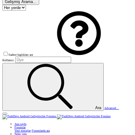
Gelişmiş Arama…
Sadece başlıkları ara
Kullanıcı:
Ara
Advanced…
Ana sayfa
Forumlar
Yeni mesajlar
Forumlarda ara
Neler yeni