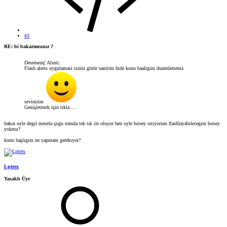
#3
RE: bi bakarmısınız ?
Desreuezq' Alıntı:
Flash alerts uygulamasi isiniz görür sanirim hide konu baaligini duzenlerseniz
sevinirim
Genişletmek için tıkla ...
bakın oyle degıl mesela çogu romda tek tık ıle oluyor ben oyle bırsey ıstıyorum flashlayabılecegım bırsey
yokmu?
konu başlıgını ne yapmam gerekıyor?
Lptrex
Yasaklı Üye