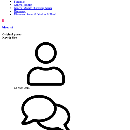
Forumlar
General Mobile
General Mobile Discovery Serisi
Discovery
Discovery Sorun & Yardım Bölümü
B
bloodraf
Original poster
Kayıtlı Üye
13 May 2015