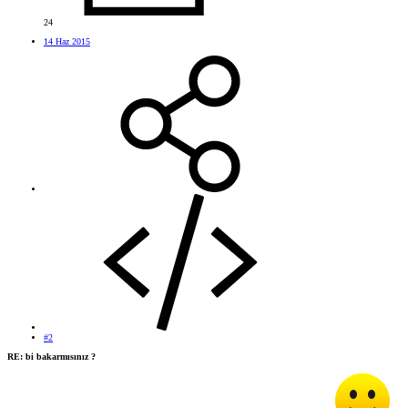
24
14 Haz 2015
#2
RE: bi bakarmısınız ?