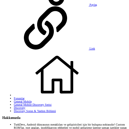
Paylaş
Link
Forumlar
General Mobile
General Mobile Discovery Serisi
Discovery
Discovery Sorun & Yardım Bölümü
Hakkımızda
TurkDevs, Android dünyasının meraklıları ve geliştiricileri için bir buluşma noktasıdır! Custom
ROM'lar, root araçları, modifikasyon rehberleri ve mobil geliştirme üzerine uzman içerikler sunan