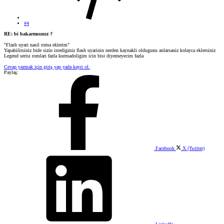
#4
RE: bi bakarmısınız ?
"Flash uyari nasil roma eklerim"
Yapabilirsiniz bide sizin istediginiz flash uyarinin nerden kaynakli oldugunu anlarsaniz kolayca eklersiniz
Legend serisi romlari fazla kurmadoligim icin bisi diyemeyecim fazla
Cevap yazmak için giriş yap yada kayıt ol.
Paylaş:
Facebook
X (Twitter)