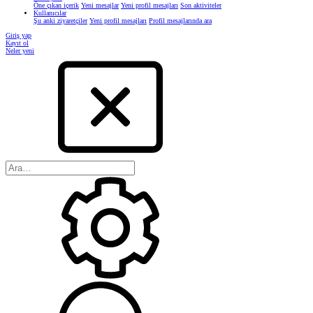
Öne çıkan içerik
Yeni mesajlar
Yeni profil mesajları
Son aktiviteler
Kullanıcılar
Şu anki ziyaretçiler
Yeni profil mesajları
Profil mesajlarında ara
Giriş yap
Kayıt ol
Neler yeni