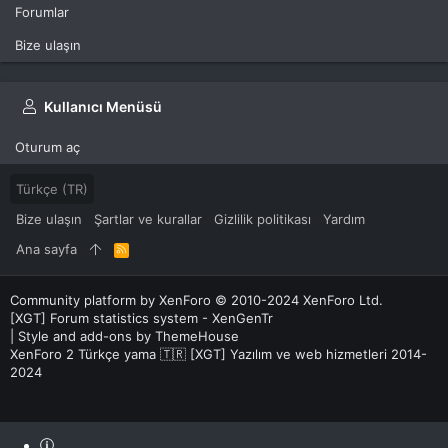
Forumlar
Bize ulaşın
Kullanıcı Menüsü
Oturum aç
Türkçe (TR)
Bize ulaşın
Şartlar ve kurallar
Gizlilik politikası
Yardım
Ana sayfa
R
S
S
Community platform by XenForo
© 2010-2024 XenForo Ltd.
[XGT] Forum statistics system
- XenGenTr
|
Style and add-ons by ThemeHouse
XenForo 2 Türkçe yama 🇹🇷 [XGT] Yazılım ve web hizmetleri 2014-
2024