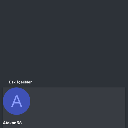
a
i
n
h
i
Eski İçerikler
A
Atakan58