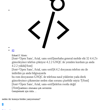
#3
Erkan11' Alıntı:
[font='Open Sans', Arial, sans-serif]merhaba general mobile elit 32 4.4.2'e
günceleyince telefon çöküyor 4.2.2 GNQC ile yeniden kurdum şu anda
4.2.2 yüklü[/font]
[font='Open Sans', Arial, sans-serif]4.4.2 dosyasını telefon oto ile
indirdim şu anda bilgisayarda
bu rom dosyasının GNQC ile telefona nasıl yüklerim yada direk
günceleyince çökmesine neden olan sorunu çözebilir miyiz ?[/font]
[font='Open Sans', Arial, sans-serif]telefon rootlu değil
[/font]
yardımcı olursanız çok sevinirim
Genişletmek için tıkla ...
neden iki konuya birden yazıyorsunuz?
E