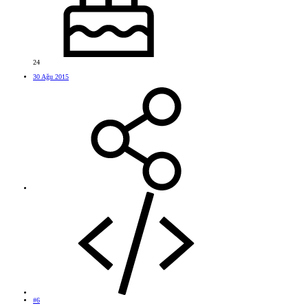
24
30 Ağu 2015
#6