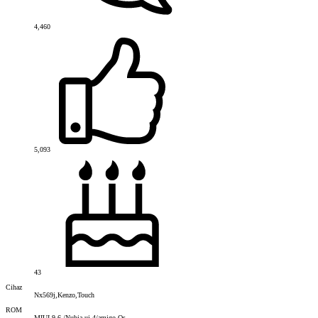
4,460
5,093
43
Cihaz
Nx569j,Kenzo,Touch
ROM
MIUI 9.6 /Nubia ui 4/amigo Os