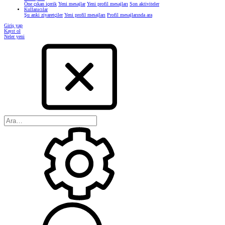
Öne çıkan içerik
Yeni mesajlar
Yeni profil mesajları
Son aktiviteler
Kullanıcılar
Şu anki ziyaretçiler
Yeni profil mesajları
Profil mesajlarında ara
Giriş yap
Kayıt ol
Neler yeni