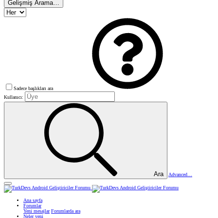
Gelişmiş Arama…
Sadece başlıkları ara
Kullanıcı:
Ara
Advanced…
Ana sayfa
Forumlar
Yeni mesajlar
Forumlarda ara
Neler yeni