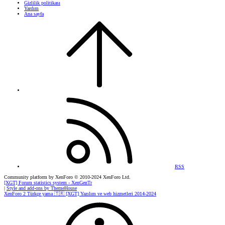
Gizlilik politikası
Yardım
Ana sayfa
RSS
Community platform by XenForo
© 2010-2024 XenForo Ltd.
[XGT] Forum statistics system
- XenGenTr
|
Style and add-ons by ThemeHouse
XenForo 2 Türkçe yama 🇹🇷 [XGT] Yazılım ve web hizmetleri 2014-2024