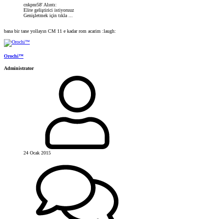
cnkpnr58' Alıntı:
Elite geliştirici istiyoruuz
Genişletmek için tıkla ...
bana bir tane yollayın CM 11 e kadar rom acarim :laugh:
Orochi™
Administrator
24 Ocak 2015