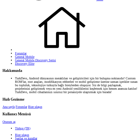
Forumlar
General Mobile
General Mobile Discovery Serisi
Discovery Elite
Hakkımızda
TurkDevs, Android dünyasının meraklıları ve geliştiricileri için bir buluşma noktasıdır! Custom
ROM'lar, root araçları, modifikasyon rehberleri ve mobil geliştirme üzerine uzman içerikler sunan
bu topluluk, teknolojiye tutkuyla bağlı bireylerden oluşuyor. Siz de bilgi paylaşmak,
projelerinizi geliştirmek veya en yeni Android yeniliklerini keşfetmek için hemen aramıza katılın!
TurkDevs, mobil cihazlarınızı sınırsız bir potansiyele ulaştırmak için burada!
Hızlı Gezinme
Ana sayfa
Forumlar
Bize ulaşın
Kullanıcı Menüsü
Oturum aç
Türkçe (TR)
Bize ulaşın
Şartlar ve kurallar