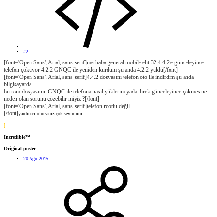
#2
[font='Open Sans', Arial, sans-serif]merhaba general mobile elit 32 4.4.2'e günceleyince
telefon çöküyor 4.2.2 GNQC ile yeniden kurdum şu anda 4.2.2 yüklü[/font]
[font='Open Sans', Arial, sans-serif]4.4.2 dosyasını telefon oto ile indirdim şu anda
bilgisayarda
bu rom dosyasının GNQC ile telefona nasıl yüklerim yada direk günceleyince çökmesine
neden olan sorunu çözebilir miyiz ?[/font]
[font='Open Sans', Arial, sans-serif]telefon rootlu değil
[/font]
yardımcı olursanız çok sevinirim
I
Incredible™
Original poster
20 Ağu 2015