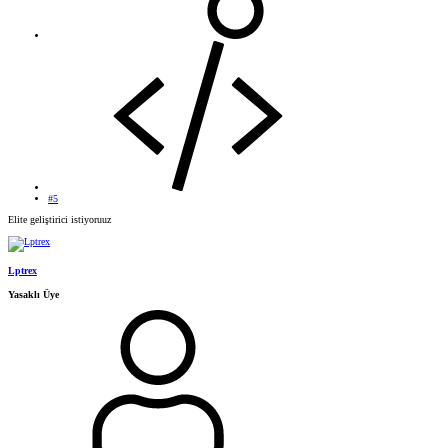
#5
Elite geliştirici istiyoruuz
Lptrex
Yasaklı Üye