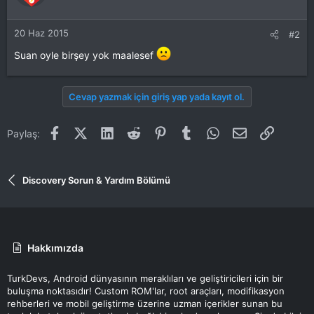
20 Haz 2015
#2
Suan oyle birşey yok maalesef
Cevap yazmak için giriş yap yada kayıt ol.
Facebook
X (Twitter)
LinkedIn
Reddit
Pinterest
Tumblr
WhatsApp
E-posta
Link
Paylaş:
Discovery Sorun & Yardım Bölümü
Hakkımızda
TurkDevs, Android dünyasının meraklıları ve geliştiricileri için bir
buluşma noktasıdır! Custom ROM'lar, root araçları, modifikasyon
rehberleri ve mobil geliştirme üzerine uzman içerikler sunan bu