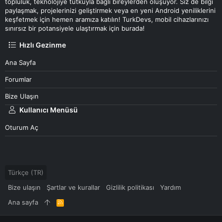
topluluk, teknolojiye tutkuyla bağlı bireylerden oluşuyor. Siz de bilgi
paylaşmak, projelerinizi geliştirmek veya en yeni Android yeniliklerini
keşfetmek için hemen aramıza katılın! TurkDevs, mobil cihazlarınızı
sınırsız bir potansiyele ulaştırmak için burada!
Hızlı Gezinme
Ana Sayfa
Forumlar
Bize Ulaşın
Kullanıcı Menüsü
Oturum Aç
Türkçe (TR)
Bize ulaşın
Şartlar ve kurallar
Gizlilik politikası
Yardım
Ana sayfa
R
S
S