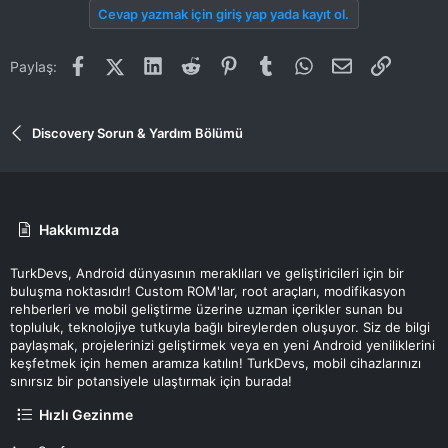
Cevap yazmak için giriş yap yada kayıt ol.
Facebook
X (Twitter)
LinkedIn
Reddit
Pinterest
Tumblr
WhatsApp
E-posta
Link
Paylaş:
Discovery Sorun & Yardım Bölümü
Hakkımızda
TurkDevs, Android dünyasının meraklıları ve geliştiricileri için bir
buluşma noktasıdır! Custom ROM'lar, root araçları, modifikasyon
rehberleri ve mobil geliştirme üzerine uzman içerikler sunan bu
topluluk, teknolojiye tutkuyla bağlı bireylerden oluşuyor. Siz de bilgi
paylaşmak, projelerinizi geliştirmek veya en yeni Android yeniliklerini
keşfetmek için hemen aramıza katılın! TurkDevs, mobil cihazlarınızı
sınırsız bir potansiyele ulaştırmak için burada!
Hızlı Gezinme