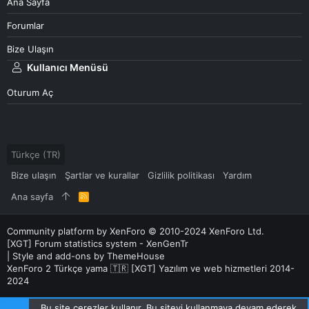
Ana Sayfa
Forumlar
Bize Ulaşın
Kullanıcı Menüsü
Oturum Aç
Türkçe (TR)
Bize ulaşın
Şartlar ve kurallar
Gizlilik politikası
Yardım
Ana sayfa
R
S
S
Community platform by XenForo
© 2010-2024 XenForo Ltd.
[XGT] Forum statistics system
- XenGenTr
|
Style and add-ons by ThemeHouse
XenForo 2 Türkçe yama 🇹🇷 [XGT] Yazılım ve web hizmetleri 2014-
2024
Bu site çerezler kullanır. Bu siteyi kullanmaya devam ederek