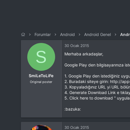
n
h
i
Forumlar
Android
Android Genel
Andr
30 Ocak 2015
S
Merhaba arkadaşlar,
Google Play den bilgisayarınıza ist
SmiLeToLiFe
1. Google Play den istediğiniz uyg
2. Buradaki siteye girin: http://
Original poster
3. Kopyaladığınız URL yi URL bölü
4. Generate Download Link e tıklay
5. Click here to download '' uygula
:bazuka:
30 Ocak 2015