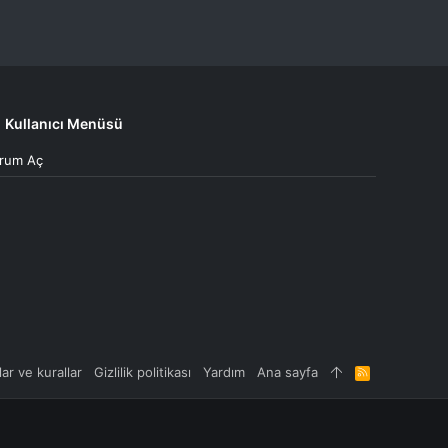
Kullanıcı Menüsü
rum Aç
lar ve kurallar
Gizlilik politikası
Yardım
Ana sayfa
R
S
S