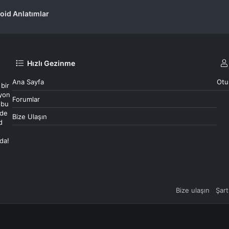
oid Anlatımlar
Hızlı Gezinme
Ana Sayfa
Otu
 bir
syon
Forumlar
 bu
 de
Bize Ulaşın
d
ada!
Bize ulaşın
Şart