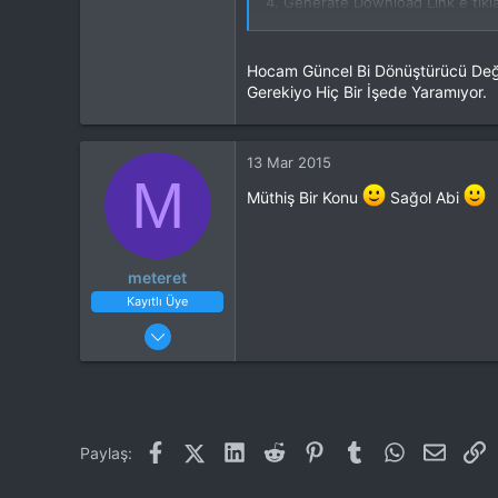
4. Generate Download Link e tıkl
5. Click here to download '' uygul
:bazuka:
Hocam Güncel Bi Dönüştürücü Değil
Gerekiyo Hiç Bir İşede Yaramıyor.
13 Mar 2015
M
Müthiş Bir Konu
Sağol Abi
meteret
Kayıtlı Üye
30 Ocak 2015
15
5
Facebook
X (Twitter)
LinkedIn
Reddit
Pinterest
Tumblr
WhatsApp
E-post
L
Paylaş: