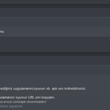
 mu
tediğiniz uygulamanın/oyunun vb. apk sını indirebilirsiniz.
gulamanın/ oyunun URL sini kopyalın.
apps.evozi.com/apk-downloader/
müne yapıştırın