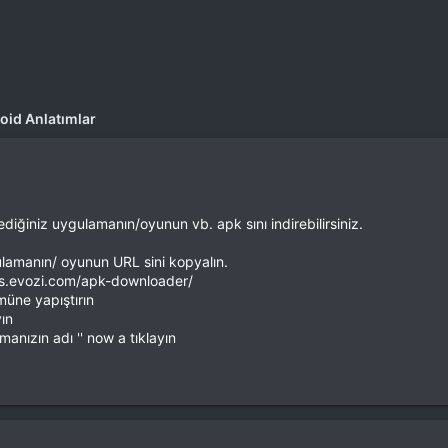
oid Anlatımlar
ediğiniz uygulamanın/oyunun vb. apk sını indirebilirsiniz.
ulamanın/ oyunun URL sini kopyalın.
apps.evozi.com/apk-downloader/
müne yapıştırın
ın
manızın adı '' now a tıklayın