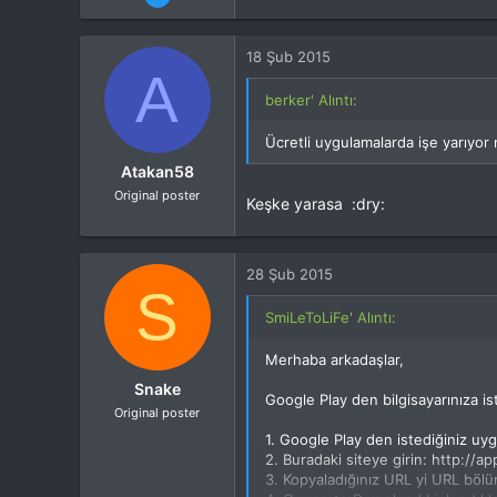
184
16
18 Şub 2015
A
berker' Alıntı:
Ücretli uygulamalarda işe yarıyor
Atakan58
Original poster
Keşke yarasa :dry:
28 Şub 2015
S
SmiLeToLiFe' Alıntı:
Merhaba arkadaşlar,
Snake
Google Play den bilgisayarınıza is
Original poster
1. Google Play den istediğiniz uy
2. Buradaki siteye girin: http://
3. Kopyaladığınız URL yi URL bölü