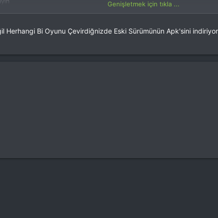
ayın
Genişletmek için tıkla ...
amanızın adı '' now a tıklayın
 Herhangi Bi Oyunu Çevirdiğnizde Eski Sürümünün Apk'sini indiriyo
a
ink