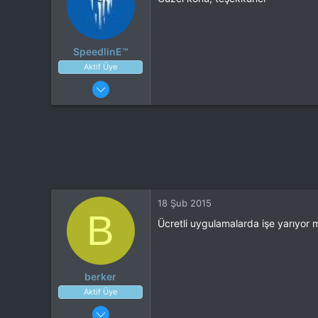
SpeedlinE™
Aktif Üye
29 Ocak 2015
718
139
18 Şub 2015
B
Ücretli uygulamalarda işe yarıyor 
berker
Aktif Üye
31 Ocak 2015