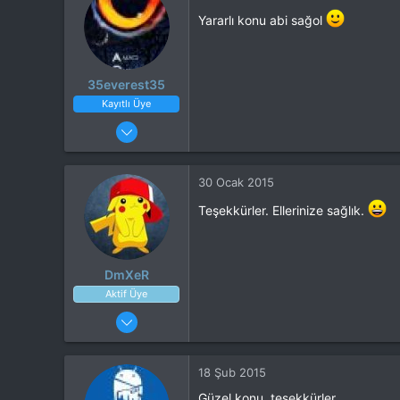
Yararlı konu abi sağol
35everest35
Kayıtlı Üye
29 Ocak 2015
22
1
30 Ocak 2015
Teşekkürler. Ellerinize sağlık.
DmXeR
Aktif Üye
27 Ocak 2015
177
25
18 Şub 2015
30
Güzel konu, teşekkürler