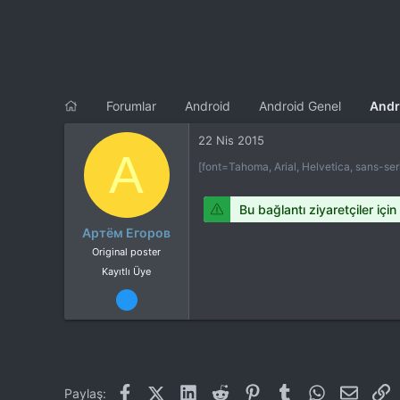
n
h
i
Forumlar
Android
Android Genel
Andr
22 Nis 2015
А
[font=Tahoma, Arial, Helvetica, sans-seri
Bu bağlantı ziyaretçiler için
Артём Егоров
Original poster
Kayıtlı Üye
3 Mar 2015
4
0
Facebook
X (Twitter)
LinkedIn
Reddit
Pinterest
Tumblr
WhatsApp
E-post
L
Paylaş: