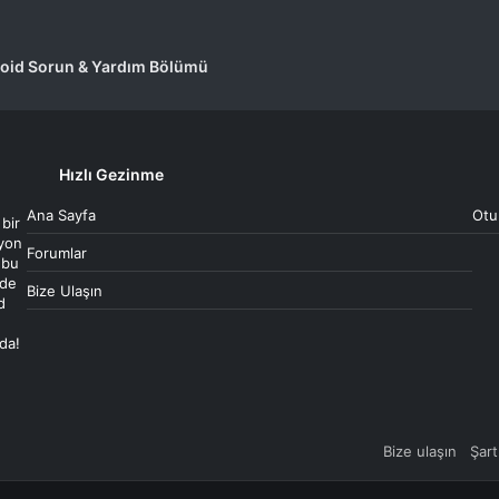
oid Sorun & Yardım Bölümü
Hızlı Gezinme
Ana Sayfa
Otu
 bir
syon
Forumlar
 bu
 de
Bize Ulaşın
d
ada!
Bize ulaşın
Şart