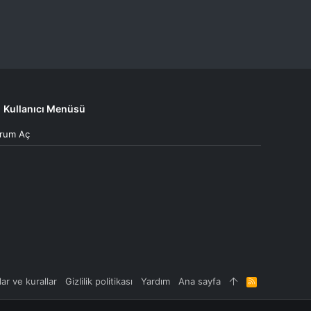
Kullanıcı Menüsü
rum Aç
lar ve kurallar
Gizlilik politikası
Yardım
Ana sayfa
R
S
S