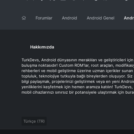
Forumlar
Android
Android Genel
Andr
Hakkımızda
TurkDevs, Android dünyasının meraklıları ve geliştiricileri için
buluşma noktasıdır! Custom ROM'lar, root araçları, modifika
rehberleri ve mobil geliştirme üzerine uzman içerikler sunan
topluluk, teknolojiye tutkuyla bağlı bireylerden oluşuyor. Siz
bilgi paylaşmak, projelerinizi geliştirmek veya en yeni Androi
yeniliklerini keşfetmek için hemen aramıza katılın! TurkDevs,
mobil cihazlarınızı sınırsız bir potansiyele ulaştırmak için bur
Türkçe (TR)