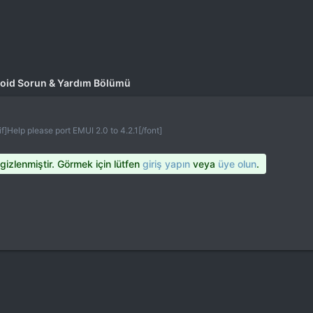
oid Sorun & Yardım Bölümü
f]Help please port EMUI 2.0 to 4.2.1[/font]
 gizlenmiştir. Görmek için lütfen
giriş yapın
veya
üye olun
.
a
ink