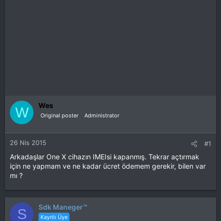
Wes
W
Original poster
Administrator
26 Nis 2015
#1
Arkadaşlar One X cihazın IMEIsi kapanmış. Tekrar açtırmak
için ne yapmam ve ne kadar ücret ödemem gerekir, bilen var
mı ?
Sdk Maneger™
S
Kayıtlı Üye