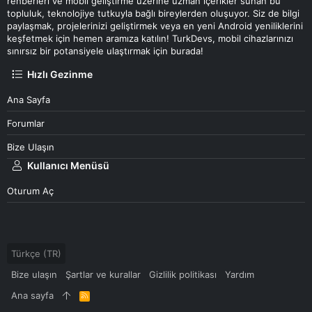
rehberleri ve mobil geliştirme üzerine uzman içerikler sunan bu
topluluk, teknolojiye tutkuyla bağlı bireylerden oluşuyor. Siz de bilgi
paylaşmak, projelerinizi geliştirmek veya en yeni Android yeniliklerini
keşfetmek için hemen aramıza katılın! TurkDevs, mobil cihazlarınızı
sınırsız bir potansiyele ulaştırmak için burada!
Hızlı Gezinme
Ana Sayfa
Forumlar
Bize Ulaşın
Kullanıcı Menüsü
Oturum Aç
Türkçe (TR)
Bize ulaşın
Şartlar ve kurallar
Gizlilik politikası
Yardım
Ana sayfa
R
S