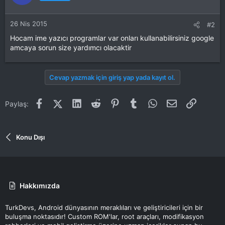
26 Nis 2015
#2
Hocam ime yazıcı programlar var onları kullanabilirsiniz google
amcaya sorun size yardımcı olacaktir
Cevap yazmak için giriş yap yada kayıt ol.
Facebook
X (Twitter)
LinkedIn
Reddit
Pinterest
Tumblr
WhatsApp
E-posta
Link
Paylaş:
Konu Dışı
Hakkımızda
TurkDevs, Android dünyasının meraklıları ve geliştiricileri için bir
buluşma noktasıdır! Custom ROM'lar, root araçları, modifikasyon