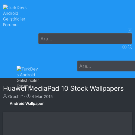
Huawei MediaPad 10 Stock Wallpapers
K
B
Orochi™
4 Mar 2015
o
a
Android Wallpaper
n
ş
u
l
y
a
u
n
B
g
a
ı