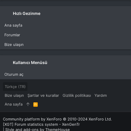
Hızlı Gezinme
Ana sayfa
Forumlar
Bize ulaşın
Kullanıcı Menüsü
Oturum aç
Türkçe (TR)
Bize ulaşın
Şartlar ve kurallar
Gizlilik politikası
Yardım
Ana sayfa
R
S
S
Community platform by XenForo
© 2010-2024 XenForo Ltd.
[XGT] Forum statistics system
- XenGenTr
|
Style and add-ons by ThemeHouse