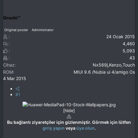
Orochi™
Original poster
Administrator
24 Ocak 2015
4,460
5,093
43
Cihaz
Nx569j,Kenzo,Touch
ROM
MIUI 9.6 /Nubia ui 4/amigo Os
4 Mar 2015
#1
[hide]
Bu bağlantı ziyaretçiler için gizlenmiştir. Görmek için lütfen
giriş yapın
veya
üye olun
.