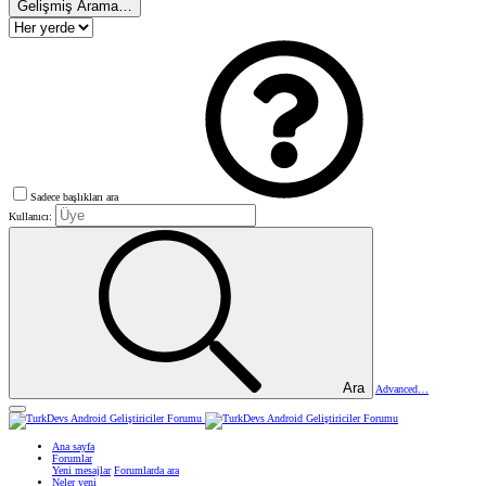
Gelişmiş Arama…
Sadece başlıkları ara
Kullanıcı:
Ara
Advanced…
Ana sayfa
Forumlar
Yeni mesajlar
Forumlarda ara
Neler yeni