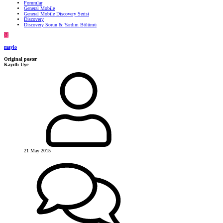
Forumlar
General Mobile
General Mobile Discovery Serisi
Discovery
Discovery Sorun & Yardım Bölümü
M
maylo
Original poster
Kayıtlı Üye
21 May 2015