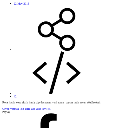
22 May 2015
#2
Rom hatalı veya eksik inmiş zip dosyasını yani romu baştan indir sorun çözülecektir
Cevap yazmak için giriş yap yada kayıt ol.
Paylaş: