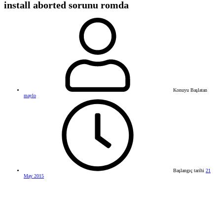
install aborted sorunu romda
Konuyu Başlatan
maylo
Başlangıç tarihi
21
May 2015