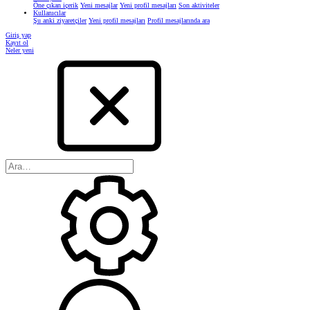
Öne çıkan içerik
Yeni mesajlar
Yeni profil mesajları
Son aktiviteler
Kullanıcılar
Şu anki ziyaretçiler
Yeni profil mesajları
Profil mesajlarında ara
Giriş yap
Kayıt ol
Neler yeni