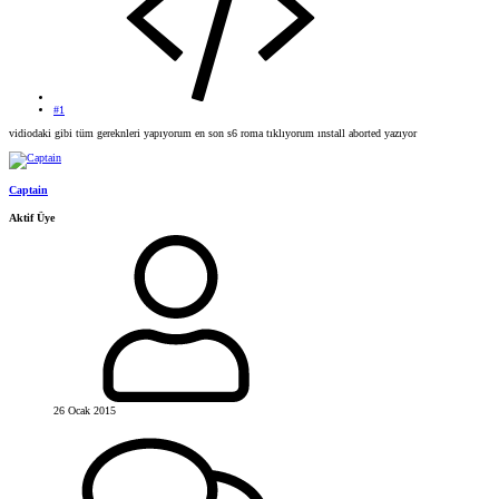
#1
vidiodaki gibi tüm gereknleri yapıyorum en son s6 roma tıklıyorum ınstall aborted yazıyor
Captain
Aktif Üye
26 Ocak 2015