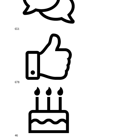
651
678
46