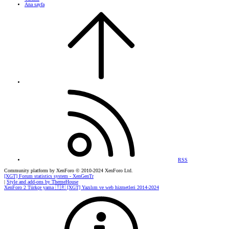
Ana sayfa
RSS
Community platform by XenForo
© 2010-2024 XenForo Ltd.
[XGT] Forum statistics system
- XenGenTr
|
Style and add-ons by ThemeHouse
XenForo 2 Türkçe yama 🇹🇷 [XGT] Yazılım ve web hizmetleri 2014-2024