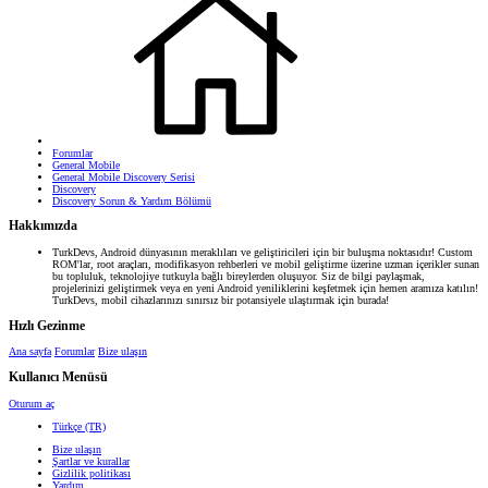
Forumlar
General Mobile
General Mobile Discovery Serisi
Discovery
Discovery Sorun & Yardım Bölümü
Hakkımızda
TurkDevs, Android dünyasının meraklıları ve geliştiricileri için bir buluşma noktasıdır! Custom
ROM'lar, root araçları, modifikasyon rehberleri ve mobil geliştirme üzerine uzman içerikler sunan
bu topluluk, teknolojiye tutkuyla bağlı bireylerden oluşuyor. Siz de bilgi paylaşmak,
projelerinizi geliştirmek veya en yeni Android yeniliklerini keşfetmek için hemen aramıza katılın!
TurkDevs, mobil cihazlarınızı sınırsız bir potansiyele ulaştırmak için burada!
Hızlı Gezinme
Ana sayfa
Forumlar
Bize ulaşın
Kullanıcı Menüsü
Oturum aç
Türkçe (TR)
Bize ulaşın
Şartlar ve kurallar
Gizlilik politikası
Yardım