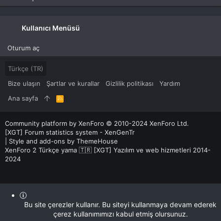
Kullanıcı Menüsü
Oturum aç
Türkçe (TR)
Bize ulaşın
Şartlar ve kurallar
Gizlilik politikası
Yardım
Ana sayfa
R
S
S
Community platform by XenForo
© 2010-2024 XenForo Ltd.
[XGT] Forum statistics system
- XenGenTr
|
Style and add-ons by ThemeHouse
XenForo 2 Türkçe yama 🇹🇷 [XGT] Yazılım ve web hizmetleri 2014-
2024
Bu site çerezler kullanır. Bu siteyi kullanmaya devam ederek
çerez kullanımımızı kabul etmiş olursunuz.