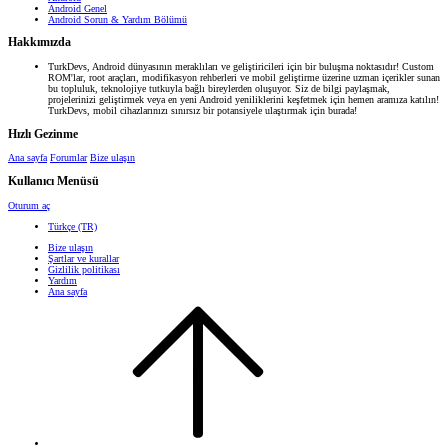
Android Genel
Android Sorun & Yardım Bölümü
Hakkımızda
TurkDevs, Android dünyasının meraklıları ve geliştiricileri için bir buluşma noktasıdır! Custom
ROM'lar, root araçları, modifikasyon rehberleri ve mobil geliştirme üzerine uzman içerikler sunan
bu topluluk, teknolojiye tutkuyla bağlı bireylerden oluşuyor. Siz de bilgi paylaşmak,
projelerinizi geliştirmek veya en yeni Android yeniliklerini keşfetmek için hemen aramıza katılın!
TurkDevs, mobil cihazlarınızı sınırsız bir potansiyele ulaştırmak için burada!
Hızlı Gezinme
Ana sayfa
Forumlar
Bize ulaşın
Kullanıcı Menüsü
Oturum aç
Türkçe (TR)
Bize ulaşın
Şartlar ve kurallar
Gizlilik politikası
Yardım
Ana sayfa