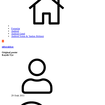
Forumlar
Android
Android Genel
Android Sorun & Yardım Bölümü
M
mburakkoc
Original poster
Kayıtlı Üye
29 Ocak 2015