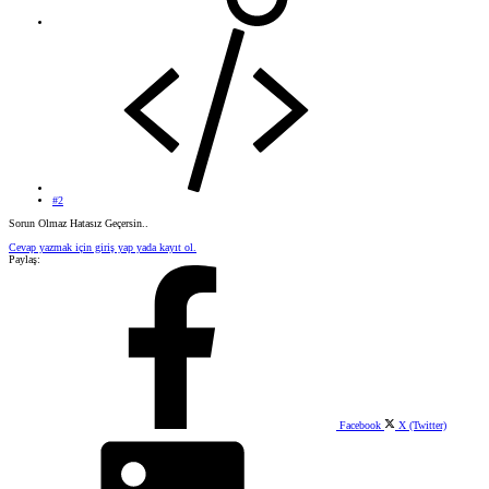
#2
Sorun Olmaz Hatasız Geçersin..
Cevap yazmak için giriş yap yada kayıt ol.
Paylaş:
Facebook
X (Twitter)