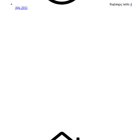
Başlangıç tarihi
4
Ağu 2015