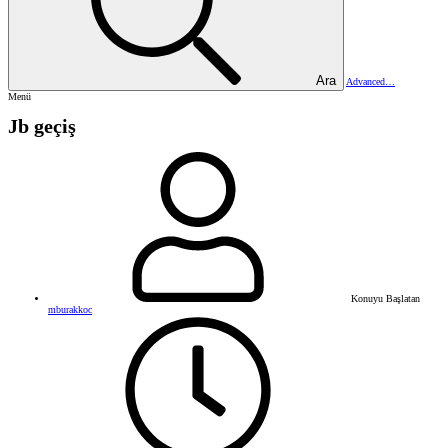
Ara
Advanced…
Menü
Jb geçiş
Konuyu Başlatan
mburakkoc