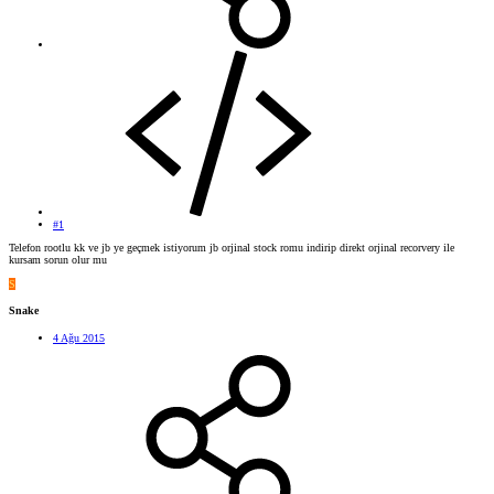
#1
Telefon rootlu kk ve jb ye geçmek istiyorum jb orjinal stock romu indirip direkt orjinal recorvery ile
kursam sorun olur mu
S
Snake
4 Ağu 2015