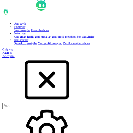
Ana sayfa
Forumlar
Yeni mesajlar
Forumlarda ara
Neler yeni
Öne çıkan içerik
Yeni mesajlar
Yeni profil mesajları
Son aktiviteler
Kullanıcılar
Şu anki ziyaretçiler
Yeni profil mesajları
Profil mesajlarında ara
Giriş yap
Kayıt ol
Neler yeni