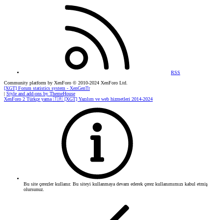
RSS
Community platform by XenForo
© 2010-2024 XenForo Ltd.
[XGT] Forum statistics system
- XenGenTr
|
Style and add-ons by ThemeHouse
XenForo 2 Türkçe yama 🇹🇷 [XGT] Yazılım ve web hizmetleri 2014-2024
Bu site çerezler kullanır. Bu siteyi kullanmaya devam ederek çerez kullanımımızı kabul etmiş
olursunuz.