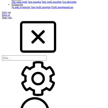
Öne çıkan içerik
Yeni mesajlar
Yeni profil mesajları
Son aktiviteler
Kullanıcılar
Şu anki ziyaretçiler
Yeni profil mesajları
Profil mesajlarında ara
Giriş yap
Kayıt ol
Neler yeni