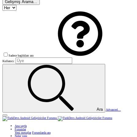
Gelişmiş Arama…
Sadece başlıkları ara
Kullanıcı:
Ara
Advanced…
Ana sayfa
Forumlar
Yeni mesajlar
Forumlarda ara
Neler yeni