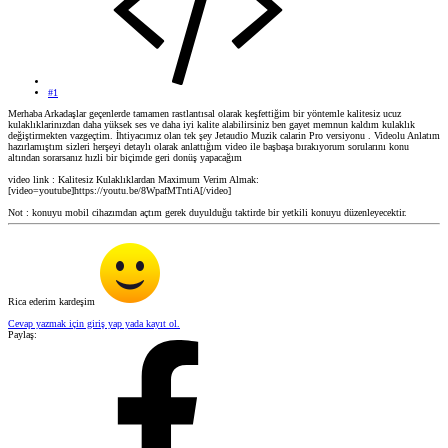
#1
Merhaba Arkadaşlar geçenlerde tamamen rastlantısal olarak keşfettiğim bir yöntemle kalitesiz ucuz
kulaklıklarinızdan daha yüksek ses ve daha iyi kalite alabilirsiniz ben gayet memnun kaldım kulaklık
değiştirmekten vazgeçtim. İhtiyacımız olan tek şey Jetaudio Muzik calarin Pro versiyonu . Videolu Anlatım
hazırlamıştım sizleri herşeyi detaylı olarak anlattığım video ile başbaşa bırakıyorum sorularını konu
altından sorarsanız hızli bir biçimde geri donüş yapacağım
video link : Kalitesiz Kulaklıklardan Maximum Verim Almak:
[video=youtube]https://youtu.be/8WpafMTntiA[/video]
Not : konuyu mobil cihazımdan açtım gerek duyulduğu taktirde bir yetkili konuyu düzenleyecektir.
Rica ederim kardeşim
Cevap yazmak için giriş yap yada kayıt ol.
Paylaş: