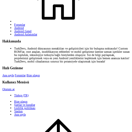
Forumlar
Android
Android Genel
Android Anlatımlar
Hakkımızda
TurkDevs, Android dünyasının meraklıları ve geliştiricileri için bir buluşma noktasıdır! Custom
ROM'lar, root araçları, modifikasyon rehberleri ve mobil geliştirme üzerine uzman içerikler sunan
bu topluluk, teknolojiye tutkuyla bağlı bireylerden oluşuyor. Siz de bilgi paylaşmak,
projelerinizi geliştirmek veya en yeni Android yeniliklerini keşfetmek için hemen aramıza katılın!
TurkDevs, mobil cihazlarınızı sınırsız bir potansiyele ulaştırmak için burada!
Hızlı Gezinme
Ana sayfa
Forumlar
Bize ulaşın
Kullanıcı Menüsü
Oturum aç
Türkçe (TR)
Bize ulaşın
Şartlar ve kurallar
Gizlilik politikası
Yardım
Ana sayfa