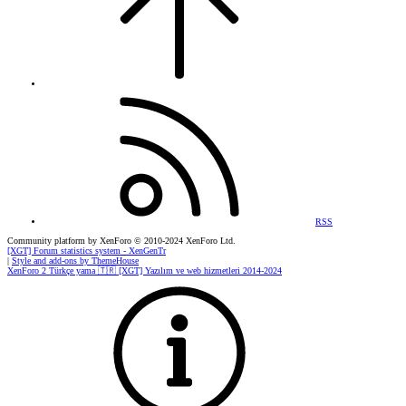
RSS
Community platform by XenForo
© 2010-2024 XenForo Ltd.
[XGT] Forum statistics system
- XenGenTr
|
Style and add-ons by ThemeHouse
XenForo 2 Türkçe yama 🇹🇷 [XGT] Yazılım ve web hizmetleri 2014-2024