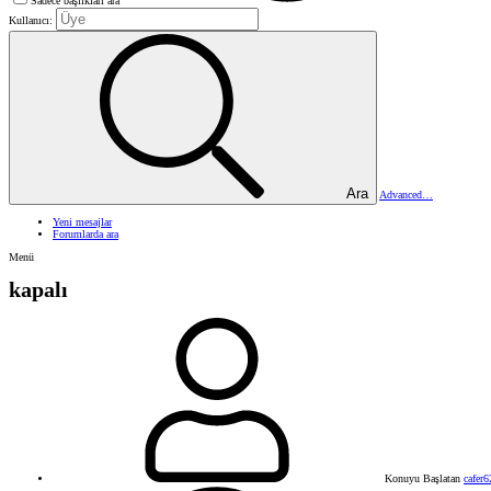
Sadece başlıkları ara
Kullanıcı:
Ara
Advanced…
Yeni mesajlar
Forumlarda ara
Menü
kapalı
Konuyu Başlatan
cafer6