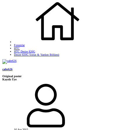
Forumlar
HTC
HTC Desire 820G
Desire 820G Sorun & Yardım Bölümü
cafer626
Original poster
Kayıtlı Üye
16 Ara 2015