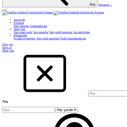
Ara
Advanced…
Ana sayfa
Forumlar
Yeni mesajlar
Forumlarda ara
Neler yeni
Öne çıkan içerik
Yeni mesajlar
Yeni profil mesajları
Son aktiviteler
Kullanıcılar
Şu anki ziyaretçiler
Yeni profil mesajları
Profil mesajlarında ara
Giriş yap
Kayıt ol
Neler yeni
Ara