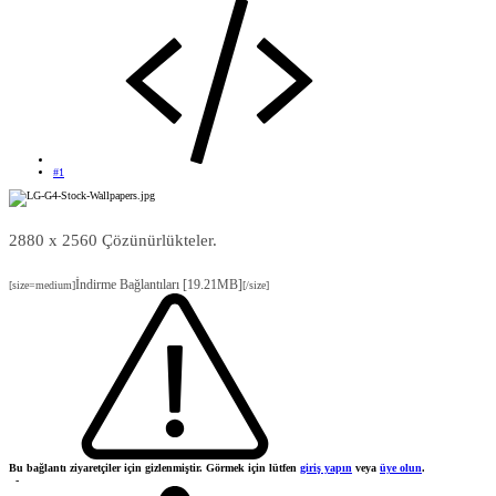
#1
2880 x 2560 Çözünürlükteler.
İndirme Bağlantıları [19.21MB]
[size=medium]
[/size]
Bu bağlantı ziyaretçiler için gizlenmiştir. Görmek için lütfen
giriş yapın
veya
üye olun
.
-