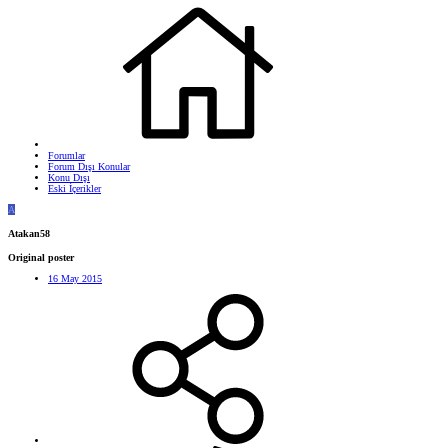
Forumlar
Forum Dışı Konular
Konu Dışı
Eski İçerikler
A
Atakan58
Original poster
16 May 2015