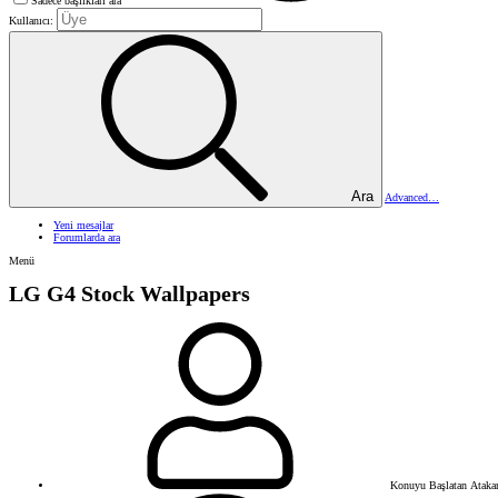
Sadece başlıkları ara
Kullanıcı:
Ara
Advanced…
Yeni mesajlar
Forumlarda ara
Menü
LG G4 Stock Wallpapers
Konuyu Başlatan
Ataka