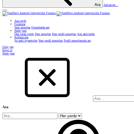
Ara
Advanced…
Ana sayfa
Forumlar
Yeni mesajlar
Forumlarda ara
Neler yeni
Öne çıkan içerik
Yeni mesajlar
Yeni profil mesajları
Son aktiviteler
Kullanıcılar
Şu anki ziyaretçiler
Yeni profil mesajları
Profil mesajlarında ara
Giriş yap
Kayıt ol
Neler yeni
Ara