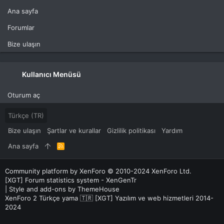
Ana sayfa
Forumlar
Bize ulaşın
Kullanıcı Menüsü
Oturum aç
Türkçe (TR)
Bize ulaşın
Şartlar ve kurallar
Gizlilik politikası
Yardım
Ana sayfa
R
S
S
Community platform by XenForo
© 2010-2024 XenForo Ltd.
[XGT] Forum statistics system
- XenGenTr
|
Style and add-ons by ThemeHouse
XenForo 2 Türkçe yama 🇹🇷 [XGT] Yazılım ve web hizmetleri 2014-
2024