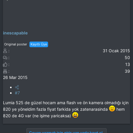
inescapable
Original poster
Kayıtlı Üye
31 Ocak 2015
50
13
39
26 Mar 2015
#7
Lumia 525 de güzel hocam ama flash ve ön kamera olmadığı için
820 ye yöneldim fazla fiyat farkida yok zatenarasinda
hem
820 de 4G var (ne işime yaricaksa)
Cevap yazmak için giriş yap yada kayıt ol.