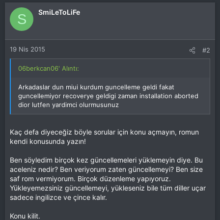
SmiLeToLiFe
S
19 Nis 2015
#2
06berkcan06' Alıntı:
Arkadaslar dun miui kurdum guncelleme geldi fakat
guncellemiyor recoverye geldigi zaman installation aborted
dior lutfen yardimci olurmusunuz
Kaç defa diyeceğiz böyle sorular için konu açmayın, romun
kendi konusunda yazın!
Ben söyledim birçok kez güncellemeleri yüklemeyin diye. Bu
aceleniz nedir? Ben veriyorum zaten güncellemeyi? Ben size
saf rom vermiyorum. Birçok düzenleme yapıyoruz.
Yükleyemezsiniz güncellemeyi, yükleseniz bile tüm diller uçar
sadece ingilizce ve çince kalır.
Konu kilit.