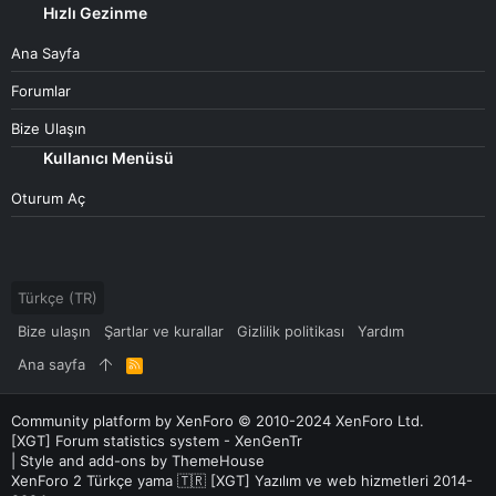
Hızlı Gezinme
Ana Sayfa
Forumlar
Bize Ulaşın
Kullanıcı Menüsü
Oturum Aç
Türkçe (TR)
Bize ulaşın
Şartlar ve kurallar
Gizlilik politikası
Yardım
Ana sayfa
R
S
S
Community platform by XenForo
© 2010-2024 XenForo Ltd.
[XGT] Forum statistics system
- XenGenTr
|
Style and add-ons by ThemeHouse
XenForo 2 Türkçe yama 🇹🇷 [XGT] Yazılım ve web hizmetleri 2014-