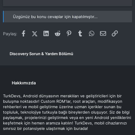
Üzgünüz bu konu cevaplar için kapatılmıştır...
Facebook
X (Twitter)
LinkedIn
Reddit
Pinterest
Tumblr
WhatsApp
E-posta
Link
Paylaş:
Discovery Sorun & Yardım Bölümü
Hakkımızda
TurkDevs, Android dünyasının meraklıları ve geliştiricileri için bir
buluşma noktasıdır! Custom ROM'lar, root araçları, modifikasyon
rehberleri ve mobil geliştirme üzerine uzman içerikler sunan bu
topluluk, teknolojiye tutkuyla bağlı bireylerden oluşuyor. Siz de bilgi
paylaşmak, projelerinizi geliştirmek veya en yeni Android yeniliklerini
keşfetmek için hemen aramıza katılın! TurkDevs, mobil cihazlarınızı
sınırsız bir potansiyele ulaştırmak için burada!