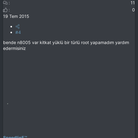
11
0
19 Tem 2015
#4
bende n8005 var kitkat yüklü bir türlü root yapamadım yardım
edermisiniz
SpeedlinE™