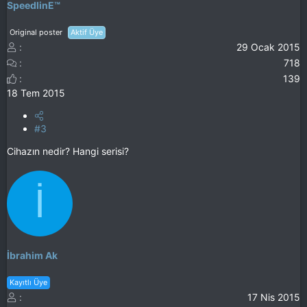
SpeedlinE™
Original poster
Aktif Üye
29 Ocak 2015
718
139
18 Tem 2015
#3
Cihazın nedir? Hangi serisi?
İ
İbrahim Ak
Kayıtlı Üye
17 Nis 2015