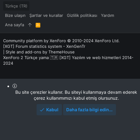
Türkçe (TR)
Bize ulaşın
Şartlar ve kurallar
Gizlilik politikası
Yardım
Ana sayfa
R
S
S
Community platform by XenForo
© 2010-2024 XenForo Ltd.
[XGT] Forum statistics system
- XenGenTr
|
Style and add-ons by ThemeHouse
XenForo 2 Türkçe yama 🇹🇷 [XGT] Yazılım ve web hizmetleri 2014-
2024
Bu site çerezler kullanır. Bu siteyi kullanmaya devam ederek
çerez kullanımımızı kabul etmiş olursunuz.
Kabul
Daha fazla bilgi edin…