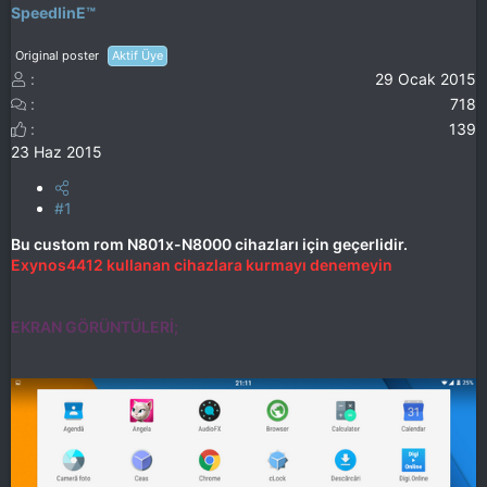
SpeedlinE™
Original poster
Aktif Üye
29 Ocak 2015
718
139
23 Haz 2015
#1
Bu custom rom N801x-N8000 cihazları için geçerlidir.
Exynos4412 kullanan cihazlara kurmayı denemeyin
EKRAN GÖRÜNTÜLERİ;