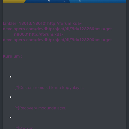
Linkler: N8013/N8010: http://forum.xda-
developers.com/devdb/project/dl/?id=12826&task=get
n8000: http://forum.xda-
developers.com/devdb/project/dl/?id=12829&task=get
Kurulum ;
[*]Custom romu sd karta kopyalayın.
[*]Recovery modunda açın.
[*]Backup