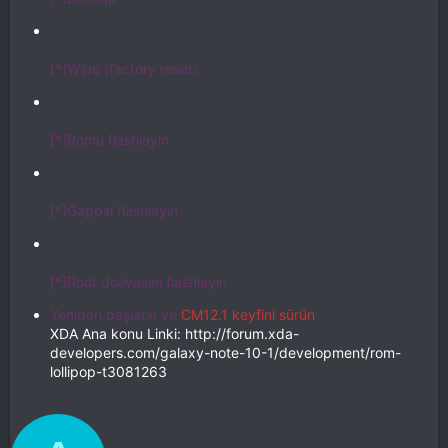
[*]Wipe (factory reset)
[*]Romu flashlayın
[*]Gappsi flashlayın
[*]Root dosyasını flashlayın
Yeniden başlatın ve
CM12.1 keyfini sürün
XDA Ana konu Linki: http://forum.xda-
developers.com/galaxy-note-10-1/development/rom-
lollipop-t3081263