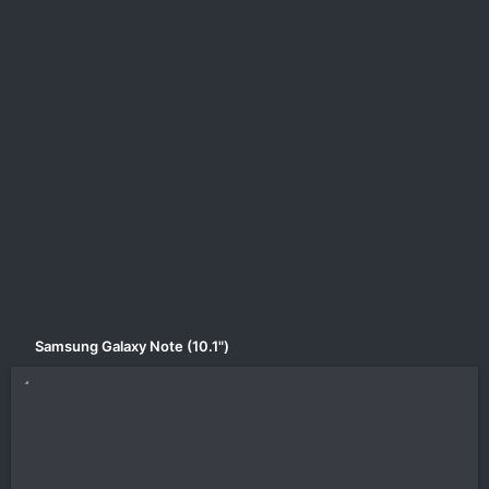
a
a
t
r
a
i
n
h
i
Samsung Galaxy Note (10.1")