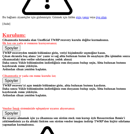
Bu bağlantı ziyaretçiler için gizlenmiştir. Görmek için lütfen
giriş yapın
veya
üye olun
.
[/hide]
Kurulum:
Cihazınızda forumda olan Unofficial TWRP recovery kurulu değilse kurmalısınız.
İlk kez cm yada rr romunu kuruyorsanız;
Spoyler
TWRP recoveryden temizle bölümüne girin, veriyi biçimlendir seçeneğine basın.
Çıkan ekranda boş alana 'yes' yazın ve sağ altta bulunan buton ile onaylayın (Bu işlemden sonra
cihazınızdaki tüm veriler sıfırlanacaktır, yedek alınız)
Daha sonra Yükle bölümünden indirdiğiniz rom dosyasını bulup seçin, Altta bulunan butonu
kaydırarak romu yükleyin.
Ardından cihazı yeniden başlatın.
Cihazınızda rr yada cm romu kurulu ise;
Spoyler
TWRP recovery'yi açın temizle bölümüne girin, altta bulunan butonu kaydırın.
Daha sonra Yükle bölümünden indirdiğiniz rom dosyasını bulup seçin, Altta bulunan butonu
kaydırarak romu yükleyin.
Ardından cihazı yeniden başlatın.
Vendor İmajı sisteminizle eşleşmiyor uyarısı alıyorsanız;
Spoyler
Bu uyarıyı almamak için ya cihazınıza son sürüm stock rom kurup öyle Ressurrection Remix'i
yüklemelisiniz ya da alttaki linkten son sürüm vendor imajını indirip TWRP'den hiçbir sıfırlama
yapmadan kurmalısınız.