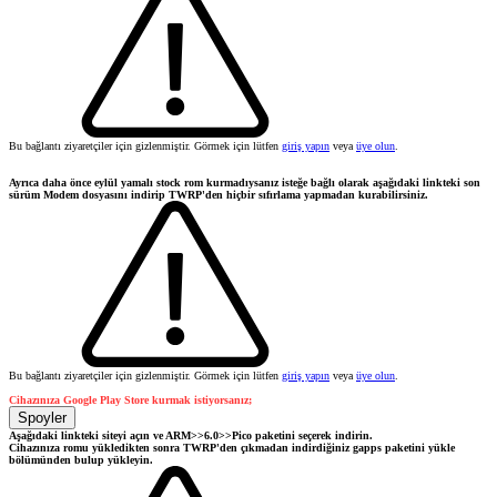
Bu bağlantı ziyaretçiler için gizlenmiştir. Görmek için lütfen
giriş yapın
veya
üye olun
.
Ayrıca daha önce eylül yamalı stock rom kurmadıysanız isteğe bağlı olarak aşağıdaki linkteki son
sürüm Modem dosyasını indirip TWRP'den hiçbir sıfırlama yapmadan kurabilirsiniz.
Bu bağlantı ziyaretçiler için gizlenmiştir. Görmek için lütfen
giriş yapın
veya
üye olun
.
Cihazınıza Google Play Store kurmak istiyorsanız;
Spoyler
Aşağıdaki linkteki siteyi açın ve ARM>>6.0>>Pico paketini seçerek indirin.
Cihazınıza romu yükledikten sonra TWRP'den çıkmadan indirdiğiniz gapps paketini yükle
bölümünden bulup yükleyin.