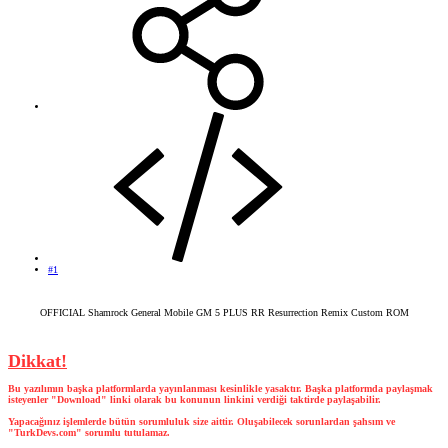
#1
OFFICIAL Shamrock General Mobile GM 5 PLUS RR Resurrection Remix Custom ROM​
Dikkat!
Bu yazılımın başka platformlarda yayınlanması kesinlikle yasaktır. Başka platformda paylaşmak
isteyenler "Download" linki olarak bu konunun linkini verdiği taktirde paylaşabilir.
Yapacağınız işlemlerde bütün sorumluluk size aittir. Oluşabilecek sorunlardan şahsım ve
"TurkDevs.com" sorumlu tutulamaz.