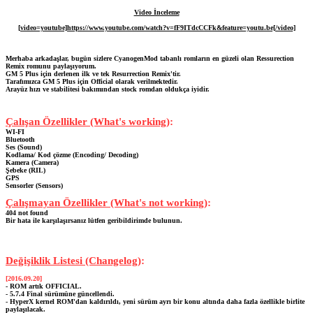
Video İnceleme
[video=youtube]https://www.youtube.com/watch?v=fF9ITdcCCFk&feature=youtu.be[/video]
Merhaba arkadaşlar, bugün sizlere CyanogenMod tabanlı romların en güzeli olan Ressurection
Remix romunu paylaşıyorum.
GM 5 Plus için derlenen ilk ve tek Resurrection Remix'tir.
Tarafımızca GM 5 Plus için Official olarak verilmektedir.
Arayüz hızı ve stabilitesi bakımından stock romdan oldukça iyidir.
Çalışan Özellikler (What's working)
:
WI-FI
Bluetooth
Ses (Sound)
Kodlama/ Kod çözme (Encoding/ Decoding)
Kamera (Camera)
Şebeke (RIL)
GPS
Sensorler (Sensors)
Çalışmayan Özellikler (What's not working)
:
404 not found
Bir hata ile karşılaşırsanız lütfen geribildirimde bulunun.
Değişiklik Listesi (Changelog)
:
[2016.09.20]
- ROM artık OFFICIAL.
- 5.7.4 Final sürümüne güncellendi.
- HyperX kernel ROM'dan kaldırıldı, yeni sürüm ayrı bir konu altında daha fazla özellikle birlite
paylaşılacak.