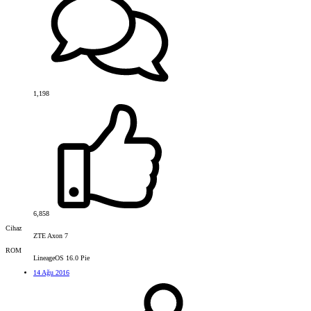
1,198
6,858
Cihaz
ZTE Axon 7
ROM
LineageOS 16.0 Pie
14 Ağu 2016