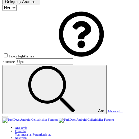
Gelişmiş Arama…
Sadece başlıkları ara
Kullanıcı:
Ara
Advanced…
Ana sayfa
Forumlar
Yeni mesajlar
Forumlarda ara
Neler yeni