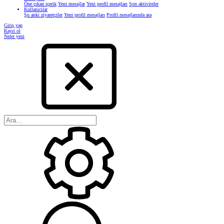
Öne çıkan içerik
Yeni mesajlar
Yeni profil mesajları
Son aktiviteler
Kullanıcılar
Şu anki ziyaretçiler
Yeni profil mesajları
Profil mesajlarında ara
Giriş yap
Kayıt ol
Neler yeni