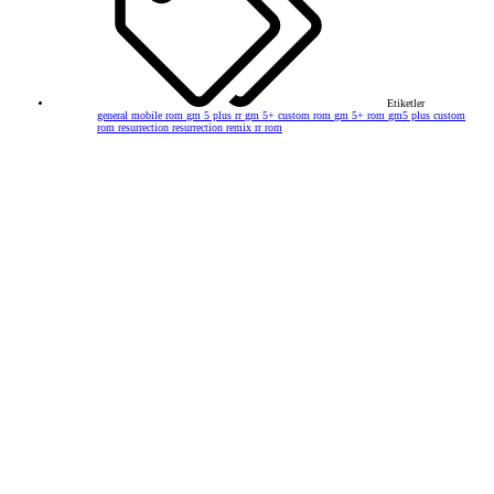
Etiketler
general mobile rom
gm 5 plus rr
gm 5+ custom rom
gm 5+ rom
gm5 plus custom
rom
resurrection
resurrection remix
rr rom