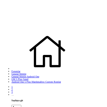
Forumlar
General Mobile
General Mobile Android One
GM 5 Plus Genel
Android One 5 Plus Marshmallow Custom Romlar
1
2
3
…
Sayfaya git