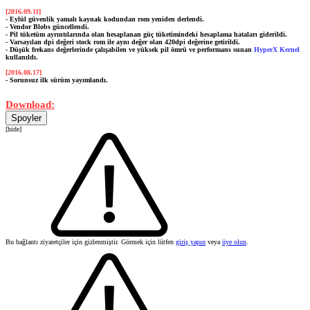
[2016.09.11]
- Eylül güvenlik yamalı kaynak kodundan rom yeniden derlendi.
- Vendor Blobs güncellendi.
- Pil tüketüm ayrıntılarında olan hesaplanan güç tüketimindeki hesaplama hataları giderildi.
- Varsayılan dpi değeri stock rom ile aynı değer olan 420dpi değerine getirildi.
- Düşük frekans değerlerinde çalışabilen ve yüksek pil ömrü ve performans sunan
HyperX Kernel
kullanıldı.
[2016.08.17]
- Sorunsuz ilk sürüm yayımlandı.
Download:
Spoyler
[hide]
Bu bağlantı ziyaretçiler için gizlenmiştir. Görmek için lütfen
giriş yapın
veya
üye olun
.