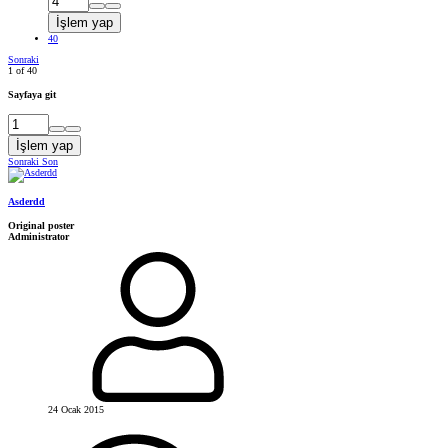
İşlem yap
40
Sonraki
1 of 40
Sayfaya git
İşlem yap
Sonraki
Son
Asderdd
Original poster
Administrator
24 Ocak 2015