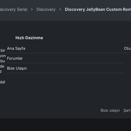
iscovery Serisi
Discovery
Discovery JellyBean Custom Rom
Hızlı Gezinme
Ana Sayfa
Otu
 bir
syon
Forumlar
 bu
 de
Bize Ulaşın
d
ada!
Bize ulaşın
Şart