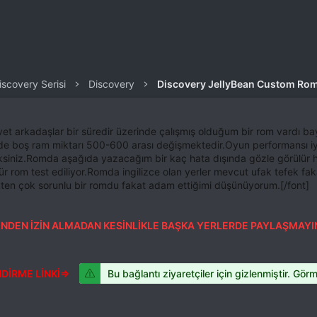
iscovery Serisi
Discovery
Discovery JellyBean Custom Rom
vet arkadaşlar bir süredir üzerinde çalışmış olduğum bir rom vardı 
yede boş ram miktarı 500-600 arası değişmektedir.Oyun performansı 
siniz.Romda aşağıda yazacağım bir kaç hata dışında gözle görülür h
rom test ediliyor.Romda ingilizce olan yerler mevcut ufak tefek faka
ten çok sorunlu bir romdu fakat adam ettiğimi düşünüyorum.[/font]
NDEN İZİN ALMADAN KESİNLİKLE BAŞKA YERLERDE PAYLAŞMAYIN
NDİRME LİNKİ=>
Bu bağlantı ziyaretçiler için gizlenmiştir. Gör