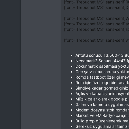
ROM
OxygenOS
[font='Trebuchet MS', sans-serif
[font='Trebuchet MS', sans-serif]Do
[font='Trebuchet MS', sans-serif]W
[font='Trebuchet MS', sans-serif]
[font='Trebuchet MS', sans-serif]s
[font='Trebuchet MS', sans-serif]
v
Antutu sonucu 13.500-13.800
Nenamark2 Sonucu 44-47 fps a
Dokunmatik sapıtması yoktu
Geç şarz olma sorunu yoktur
Romda fastboot özelliği mevcut
Rom için özel logo.bin tasarl
Şimdiye kadar görmediğiniz f
Açılış ve kapanış animasyonla
Müzik çalar olarak google pl
Galeri ve kamera uygulaması
Modem dosyası stok romdan a
Market ve FM Radyo çalışmıyor
Build.prop düzenlenerek mark
Gereksiz uygulamalar temizl