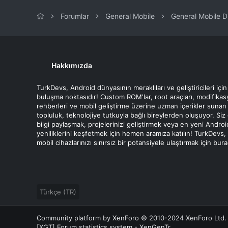
:
Forumlar
General Mobile
General Mobile D
Hakkımızda
TurkDevs, Android dünyasının meraklıları ve geliştiricileri için
buluşma noktasıdır! Custom ROM'lar, root araçları, modifika
rehberleri ve mobil geliştirme üzerine uzman içerikler sunan
topluluk, teknolojiye tutkuyla bağlı bireylerden oluşuyor. Siz
bilgi paylaşmak, projelerinizi geliştirmek veya en yeni Androi
yeniliklerini keşfetmek için hemen aramıza katılın! TurkDevs,
mobil cihazlarınızı sınırsız bir potansiyele ulaştırmak için bur
Türkçe (TR)
Community platform by XenForo
© 2010-2024 XenForo Ltd.
[XGT] Forum statistics system
- XenGenTr