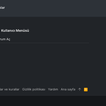
lar
Kullanıcı Menüsü
rum Aç
lar ve kurallar
Gizlilik politikası
Yardım
Ana sayfa
R
S
S