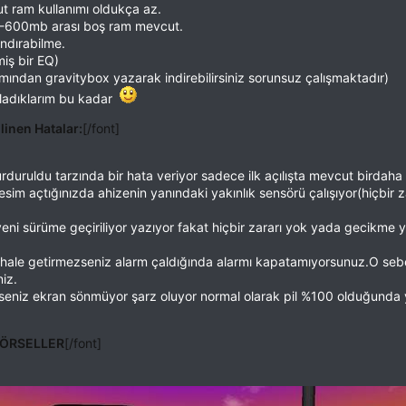
 ram kullanımı oldukça az.
500-600mb arası boş ram mevcut.
ndırabilme.
iş bir EQ)
ından gravitybox yazarak indirebilirsiniz sorunsuz çalışmaktadır)
rladıklarım bu kadar
ilinen Hatalar:
[/font]
urduruldu tarzında bir hata veriyor sadece ilk açılışta mevcut birdaha 
esim açtığınızda ahizenin yanındaki yakınlık sensörü çalışıyor(hiçbir 
 yeni sürüme geçiriliyor yazıyor fakat hiçbir zararı yok yada gecikme
tif hale getirmezseniz alarm çaldığında alarmı kapatamıyorsunuz.O 
iz.
rseniz ekran sönmüyor şarz oluyor normal olarak pil %100 olduğunda
ÖRSELLER
[/font]