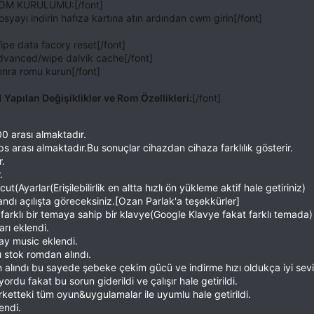
]ROM KURULUMU:[/font]
syayı indirin hafıza kartına atın ardından cwm girin[/font]
ipe data facory reset[/font]
advanced/wipe dalvik cache[/font]
onra romu kurun[/font]
1 Yapılan Değişiklikler ve Rom Özellikleri:
[/font]
 arası almaktadır.
rası almaktadır.Bu sonuçlar cihazdan cihaza farklılık gösterir.
r.
.
(Ayarlar(Erişilebilirlik en altta hızlı ön yükleme aktif hale getiriniz)
andı açılışta göreceksiniz.[Ozan Parlak'a teşekkürler]
arklı bir temaya sahip bir klavye(Google Klavye fakat farklı temada)
rı eklendi.
ay music eklendi.
 stok romdan alındı.
lındı bu sayede şebeke çekim gücü ve indirme hızı oldukça iyi sev
du fakat bu sorun giderildi ve çalışır hale getirildi.
etteki tüm oyun&uygulamalar ile uyumlu hale getirildi.
endi.