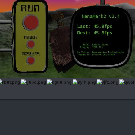
a
ink