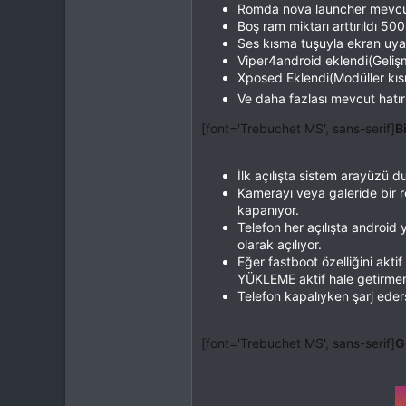
Romda nova launcher mevcut
Boş ram miktarı arttırıldı 
Ses kısma tuşuyla ekran uya
Viper4android eklendi(Gelişm
Xposed Eklendi(Modüller kısm
Ve daha fazlası mevcut hatı
[font='Trebuchet MS', sans-serif]
B
İlk açılışta sistem arayüzü d
Kamerayı veya galeride bir r
kapanıyor.
Telefon her açılışta android
olarak açılıyor.
Eğer fastboot özelliğini ak
YÜKLEME aktif hale getirmen
Telefon kapalıyken şarj ede
[font='Trebuchet MS', sans-serif]
G