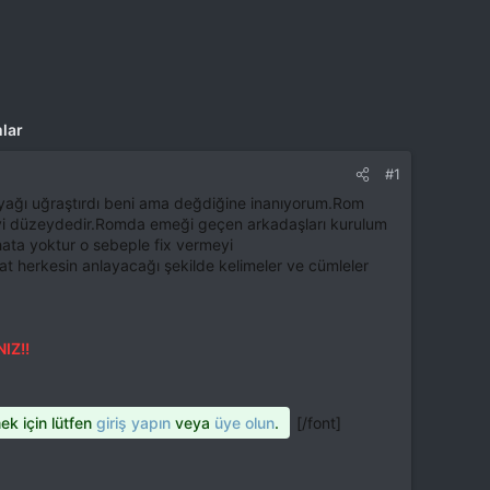
lar
#1
bayağı uğraştırdı beni ama değdiğine inanıyorum.Rom
iyi düzeydedir.Romda emeği geçen arkadaşları kurulum
ata yoktur o sebeple fix vermeyi
t herkesin anlayacağı şekilde kelimeler ve cümleler
IZ!!
[/font]
mek için lütfen
giriş yapın
veya
üye olun
.