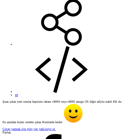
#8
Şuan çıkan yeni romlar hepsinin tabanı v8094 veya v8095 amigo OS diğer adiyla stabil KK dır
En azından bizim siteden çıkan Romlarda budur
Cevap yazmak için giriş yap yada kayıt ol.
Paylaş: