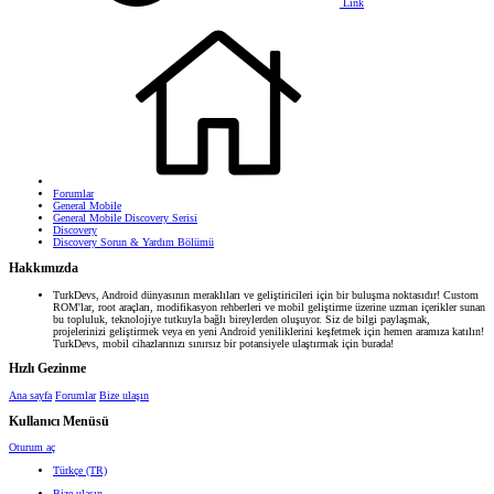
Link
Forumlar
General Mobile
General Mobile Discovery Serisi
Discovery
Discovery Sorun & Yardım Bölümü
Hakkımızda
TurkDevs, Android dünyasının meraklıları ve geliştiricileri için bir buluşma noktasıdır! Custom
ROM'lar, root araçları, modifikasyon rehberleri ve mobil geliştirme üzerine uzman içerikler sunan
bu topluluk, teknolojiye tutkuyla bağlı bireylerden oluşuyor. Siz de bilgi paylaşmak,
projelerinizi geliştirmek veya en yeni Android yeniliklerini keşfetmek için hemen aramıza katılın!
TurkDevs, mobil cihazlarınızı sınırsız bir potansiyele ulaştırmak için burada!
Hızlı Gezinme
Ana sayfa
Forumlar
Bize ulaşın
Kullanıcı Menüsü
Oturum aç
Türkçe (TR)
Bize ulaşın