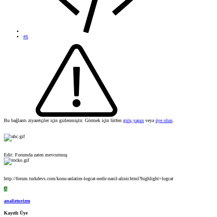
#6
Bu bağlantı ziyaretçiler için gizlenmiştir. Görmek için lütfen
giriş yapın
veya
üye olun
.
Edit: Forumda zaten mevcutmuş
http://forum.turkdevs.com/konu-anlatim-logcat-nedir-nasil-alinir.html?highlight=logcat
A
analizturizm
Kayıtlı Üye