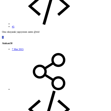
#5
Onu okuyarak yapıyorum zaten @trid
A
Atakan58
7 Mar 2015