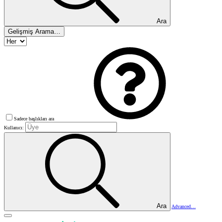
Ara
Gelişmiş Arama…
Sadece başlıkları ara
Kullanıcı:
Ara
Advanced…