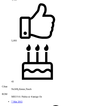
5,093
43
Cihaz
Nx569j,Kenzo,Touch
ROM
MIUI 9.6 /Nubia ui 4/amigo Os
7 Mar 2015