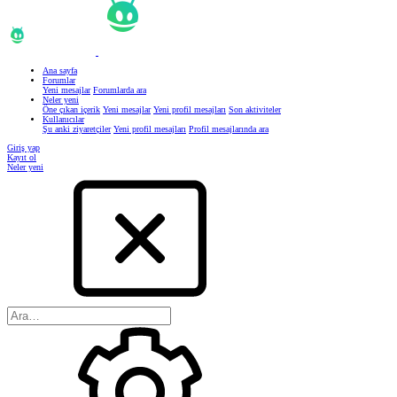
Ana sayfa
Forumlar
Yeni mesajlar
Forumlarda ara
Neler yeni
Öne çıkan içerik
Yeni mesajlar
Yeni profil mesajları
Son aktiviteler
Kullanıcılar
Şu anki ziyaretçiler
Yeni profil mesajları
Profil mesajlarında ara
Giriş yap
Kayıt ol
Neler yeni