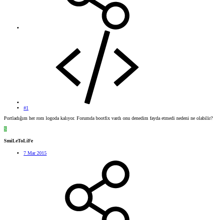
#1
Portladığım her rom logoda kalıyor. Forumda bootfix vardı onu denedim fayda etmedi nedeni ne olabilir?
S
SmiLeToLiFe
7 Mar 2015