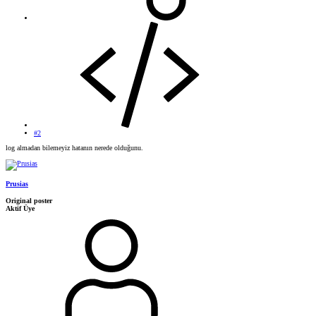
#2
log almadan bilemeyiz hatanın nerede olduğunu.
Prusias
Original poster
Aktif Üye