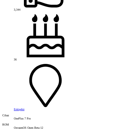
3,344
36
Eskişehir
Cihaz
OnePlus 7 Pro
ROM
OxygenOS Open Beta 12