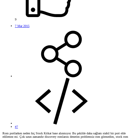
9
7 Mar 2015
#7
Rom portlarken neden hiç Stock Kitkat base alınmıyor. Bu şekilde daha sağlam stabil bir port elde
edilemez mi. Çok uzun zamandır discovery romlarını denerim problemsiz rom görmedim, stock rom