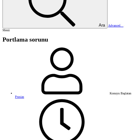
Ara
Advanced…
Menü
Portlama sorunu
Konuyu Başlatan
Prusias