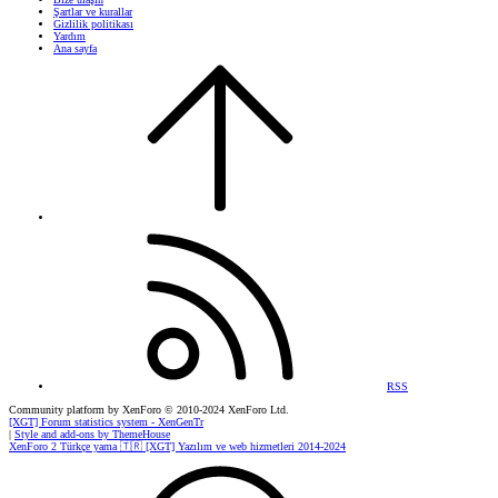
Şartlar ve kurallar
Gizlilik politikası
Yardım
Ana sayfa
RSS
Community platform by XenForo
© 2010-2024 XenForo Ltd.
[XGT] Forum statistics system
- XenGenTr
|
Style and add-ons by ThemeHouse
XenForo 2 Türkçe yama 🇹🇷 [XGT] Yazılım ve web hizmetleri 2014-2024