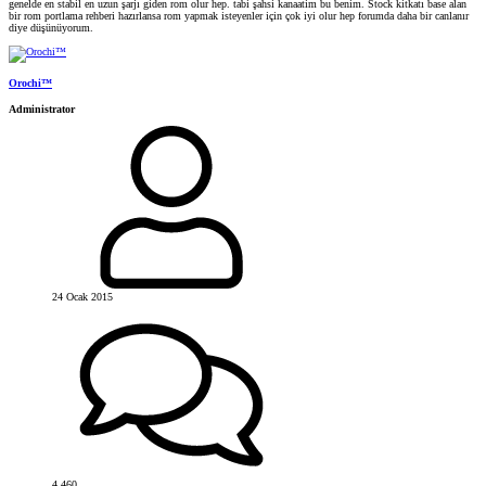
genelde en stabil en uzun şarjı giden rom olur hep. tabi şahsi kanaatim bu benim. Stock kitkatı base alan
bir rom portlama rehberi hazırlansa rom yapmak isteyenler için çok iyi olur hep forumda daha bir canlanır
diye düşünüyorum.
Orochi™
Administrator
24 Ocak 2015
4,460