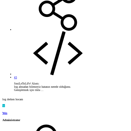
#3
SmiLeToLiFe' Alıntı:
log almadan bilemeyiz hatanın nerede olduğunu.
Genişletmek için tıkla ...
log derken hocam
W
Wes
Administrator